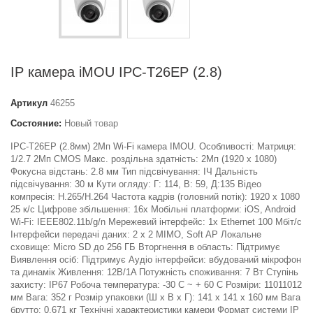
IP камера iMOU IPC-T26EP (2.8)
Артикул
46255
Состояние:
Новый товар
IPC-T26EP (2.8мм) 2Мп Wi-Fi камера IMOU. Особливості: Матриця:
1/2.7 2Мп CMOS Макс. роздільна здатність: 2Мп (1920 x 1080)
Фокусна відстань: 2.8 мм Тип підсвічування: ІЧ Дальність
підсвічування: 30 м Кути огляду: Г: 114, В: 59, Д:135 Відео
компресія: H.265/H.264 Частота кадрів (головний потік): 1920 х 1080
25 к/с Цифрове збільшення: 16х Мобільні платформи: iOS, Android
Wi-Fi: IEEE802.11b/g/n Мережевий інтерфейс: 1x Ethernet 100 Мбіт/с
Інтерфейси передачі даних: 2 x 2 MIMO, Soft AP Локальне
сховище: Micro SD до 256 ГБ Вторгнення в область: Підтримує
Виявлення осіб: Підтримує Аудіо інтерфейси: вбудований мікрофон
та динамік Живлення: 12В/1A Потужність споживання: 7 Вт Ступінь
захисту: IP67 Робоча температура: -30 C ~ + 60 C Розміри: 11011012
мм Вага: 352 г Розмір упаковки (Ш х В х Г): 141 x 141 x 160 мм Вага
брутто: 0.671 кг Технічні характеристики камери Формат системи IP