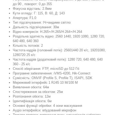
до 90 , поворот: 0 до 355
Фокусна відстань: 2.8мм
Кути огляду: Г: 115, В: 60, Д: 143
Апертура: F1.0
Тип підсвічування: ІЧ+видиме світло
Дальність підсвічування: 30м
Відео компресія: H.265+/H.265/H.264+/H.264
Роздільна здатність відео: 2560 1440, 1920 1080, 1280 720,
640 480, 640 360
Кількість потоків: 2
Частота кадрів (головний потік): 25601440 20 к/с, 19201080,
1280720 25 к/с
Частота кадрів (додатковий потік): 1280 720, 640 480, 640
360 - 25 к/с
Спосіб зберігання: FTP, microSD до 512 Гб
Програмне забезпечення: iVMS-4200, Hik-Connect
Сумісність: ONVIF (Profile S, Profile T), ISAPI, SDK
Мережевий інтерфейс 1 RJ45 10 M/100 M
Виявлення обєкта: 64м
Спостереження за обєктом: 25м
Розпізнання обєкта: 12м
Ідентифікація обєкта: 6м
Основні функції обробки: 4 зони маскування
Аудіо інтерфейси: вбудований мікрофон
Тригери тривоги: виявлення руху, сигналізація саботажу