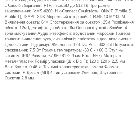
с Спосіб зберігання: FTP, microSD до 512 Гб Програмне
забезпечення: iVMS-4200, Hik-Connect Сумісність: ONVIF (Profile S,
Profile T), ISAPI, SDK Мережевий інтерфейс 1 RJ45 10 M/100 M
Виявлення обєкта: 64м Спостереження за обєктом: 25м Розпізнання
обєкта: 12м Ідентифікація обєкта: 6м Основні функції обробки: 4
зони маскування Аудіо інтерфейси: вбудований мікрофон Тригери
тривоги: виявлення руху, сигналізація саботажу відео, виключення
Цільові типи: Підтримує Живлення: 12В DC PoE: 802.3af Потужність
споживання: 7.5 Вт Робоча температура: -30 C - +60 C Ступінь
захисту: IP67 Розміри: 67.969.8172.9 мм Вага: 550 г Матеріал:
метал+пластик Розмір упаковки (Ш х В х Г): 120 x 120 x 215 мм
Вага брутто: 0.46 кг Технічні характеристики камери Формат
системи IP Дозвіл (МП) 4 Тип установки Уличная, Внутренняя
Обєктив 2.8 мм