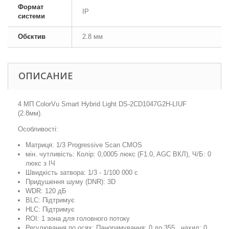
Формат
IP
системи
Обєктив
2.8 мм
ОПИСАНИЕ
4 МП ColorVu Smart Hybrid Light DS-2CD1047G2H-LIUF
(2.8мм).
Особливості:
Матриця: 1/3 Progressive Scan CMOS
мін. чутливість: Колір: 0,0005 люкс (F1.0, AGC ВКЛ), Ч/Б: 0
люкс з ІЧ
Швидкість затвора: 1/3 - 1/100 000 с
Придушення шуму (DNR): 3D
WDR: 120 дБ
BLC: Підтримує
HLC: Підтримує
ROI: 1 зона для головного потоку
Регулювання по осях: Панорамування: 0 до 355 , нахил: 0