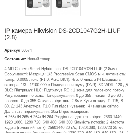
IP камера Hikvision DS-2CD1047G2H-LIUF
(2.8)
Артикул
50574
Состояние:
Новый товар
4 МП ColorVu Smart Hybrid Light DS-2CD1047G2H-LIUF (2.8мм).
Особливості: Матриця: 1/3 Progressive Scan CMOS мін. чутливість:
Колір: 0,0005 люкс (F1.0, AGC ВКЛ), Ч/Б: 0 люкс з ІЧ Швидкість
затвора: 1/3 - 1/100 000 с Придушення шуму (DNR): 3D WDR: 120 дБ
BLC: Підтримує HLC: Підтримує ROI: 1 зона для головного потоку
Регулювання по осях: Панорамування: 0 до 355 , нахил: 0 до 90 ,
поворот: 0 до 355 Фокусна відстань: 2.8мм Кути огляду: Г: 115, В:
60, Д: 143 Апертура: F1.0 Тип підсвічування: ІЧ+видиме світло
Дальність підсвічування: 30м Відео компресія:
H.265+/H.265/H.264+/H.264 Роздільна здатність відео: 2560 1440,
1920 1080, 1280 720, 640 480, 640 360 Кількість потоків: 2 Частота
кадрів (головний потік): 25601440 20 к/с, 19201080, 1280720 25 к/с
Частота кадрів (додатковий потік): 1280 720, 640 480, 640 360 - 25 к/