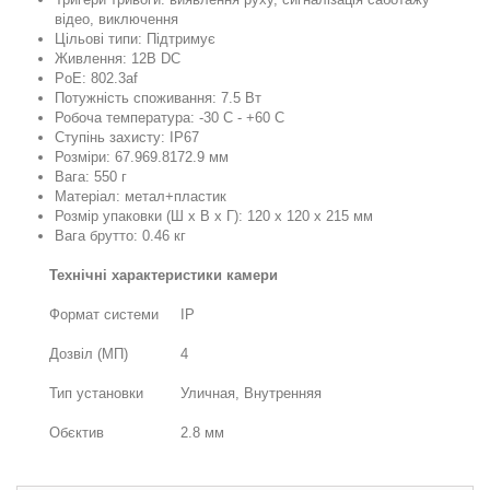
відео, виключення
Цільові типи: Підтримує
Живлення: 12В DC
PoE: 802.3af
Потужність споживання: 7.5 Вт
Робоча температура: -30 C - +60 C
Ступінь захисту: IP67
Розміри: 67.969.8172.9 мм
Вага: 550 г
Матеріал: метал+пластик
Розмір упаковки (Ш х В х Г): 120 x 120 x 215 мм
Вага брутто: 0.46 кг
Технічні характеристики камери
Формат системи
IP
Дозвіл (МП)
4
Тип установки
Уличная, Внутренняя
Обєктив
2.8 мм