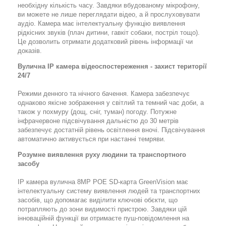
необхідну кількість часу. Завдяки вбудованому мікрофону,
ви можете не лише переглядати відео, а й прослуховувати
аудіо. Камера має інтелектуальну функцію виявлення
рідкісних звуків (плач дитини, гавкіт собаки, постріл тощо).
Це дозволить отримати додатковий рівень інформації чи
доказів.
Вулична IP камера відеоспостереження - захист території
24/7
Режими денного та нічного бачення. Камера забезпечує
однаково якісне зображення у світлий та темний час доби, а
також у похмуру (дощ, сніг, туман) погоду. Потужне
інфрачервоне підсвічування дальністю до 30 метрів
забезпечує достатній рівень освітлення вночі. Підсвічування
автоматично активується при настанні темряви.
Розумне виявлення руху людини та транспортного
засобу
IP камера вулична 8MP POE SD-карта GreenVision має
інтелектуальну систему виявлення людей та транспортних
засобів, що допомагає виділити ключові обєкти, що
потрапляють до зони видимості пристрою. Завдяки цій
інноваційній функції ви отримаєте пуш-повідомлення на