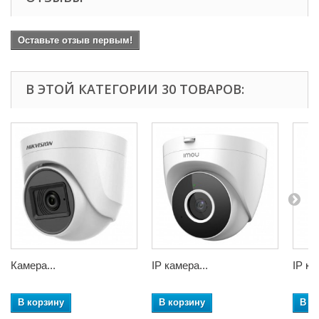
Оставьте отзыв первым!
В ЭТОЙ КАТЕГОРИИ 30 ТОВАРОВ:
Камера...
IP камера...
IP ка
В корзину
В корзину
В к