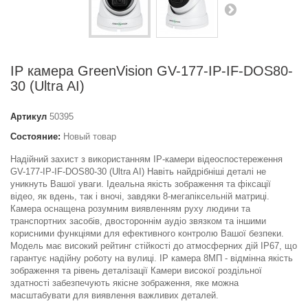
IP камера GreenVision GV-177-IP-IF-DOS80-
30 (Ultra AI)
Артикул
50395
Состояние:
Новый товар
Надійний захист з використанням IP-камери відеоспостереження
GV-177-IP-IF-DOS80-30 (Ultra AI) Навіть найдрібніші деталі не
уникнуть Вашої уваги. Ідеальна якість зображення та фіксації
відео, як вдень, так і вночі, завдяки 8-мегапіксельній матриці.
Камера оснащена розумним виявленням руху людини та
транспортних засобів, двостороннім аудіо звязком та іншими
корисними функціями для ефективного контролю Вашої безпеки.
Модель має високий рейтинг стійкості до атмосферних дій IP67, що
гарантує надійну роботу на вулиці. IP камера 8МП - відмінна якість
зображення та рівень деталізації Камери високої роздільної
здатності забезпечують якісне зображення, яке можна
масштабувати для виявлення важливих деталей.