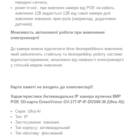
передачі сигналу,
power in-out - при живленні камери від POE на кабель
живлення 12В видається 12В від самої камери для
живлення зовнішніх пристроїв (наприклад, додаткових
датчиків).
Можливість автономної роботи при вимкнення
електроенергії
До камери можна підключити блок безперебійного живлення,
який забезпечить стабільну та безперебійну роботу системи
відеоспостереження, незалежно від наявності електроенергії
у спільній мережі живлення.
Карта памяті не входить до комплектації!
Характеристики Антивандальна IP камера вулична 8MP
POE SD-карта GreenVision GV-177-IP-IF-DOS80-30 (Ultra AI):
Серія: Ultra AI
Тип: IP
Застосування: зовнішнє
Тип корпусу: антивандальний
Тип обєктиву: фіксований