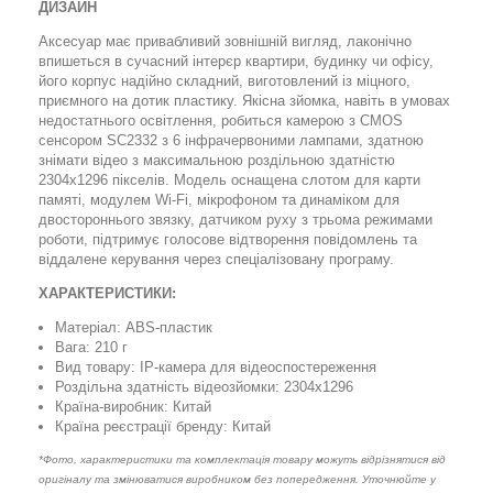
ДИЗАЙН
Аксесуар має привабливий зовнішній вигляд, лаконічно
впишеться в сучасний інтерєр квартири, будинку чи офісу,
його корпус надійно складний, виготовлений із міцного,
приємного на дотик пластику. Якісна зйомка, навіть в умовах
недостатнього освітлення, робиться камерою з CMOS
сенсором SC2332 з 6 інфрачервоними лампами, здатною
знімати відео з максимальною роздільною здатністю
2304х1296 пікселів. Модель оснащена слотом для карти
памяті, модулем Wi-Fi, мікрофоном та динаміком для
двостороннього звязку, датчиком руху з трьома режимами
роботи, підтримує голосове відтворення повідомлень та
віддалене керування через спеціалізовану програму.
ХАРАКТЕРИСТИКИ:
Матеріал: ABS-пластик
Вага: 210 г
Вид товару: IP-камера для відеоспостереження
Роздільна здатність відеозйомки: 2304x1296
Країна-виробник: Китай
Країна реєстрації бренду: Китай
*Фото, характеристики та комплектація товару можуть відрізнятися від
оригіналу та змінюватися виробником без попередження. Уточнюйте у