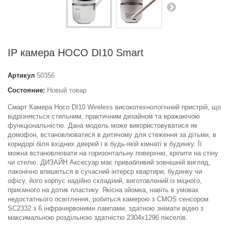
IP камера HOCO DI10 Smart
Артикул
50356
Состояние:
Новый товар
Смарт Камера Hoco DI10 Wireless високотехнологічний пристрій, що
відрізняється стильним, практичним дизайном та вражаючою
функціональністю. Дана модель може використовуватися як
домофон, встановлюватися в дитячому для стеження за дітьми, в
коридорі біля вхідних дверей і в будь-якій кімнаті в будинку. Її
можна встановлювати на горизонтальну поверхню, кріпити на стіну
чи стелю. ДИЗАЙН Аксесуар має привабливий зовнішній вигляд,
лаконічно впишеться в сучасний інтерєр квартири, будинку чи
офісу, його корпус надійно складний, виготовлений із міцного,
приємного на дотик пластику. Якісна зйомка, навіть в умовах
недостатнього освітлення, робиться камерою з CMOS сенсором
SC2332 з 6 інфрачервоними лампами, здатною знімати відео з
максимальною роздільною здатністю 2304х1296 пікселів.