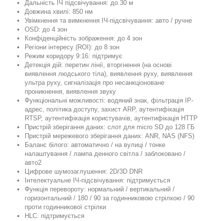
Дальність ІЧ підсвічування: до 30 м
Довжина хвилі: 850 нм
Увімкнення та вимкнення ІЧ-підсвічування: авто / ручне
OSD: до 4 зон
Конфіденційність зображення: до 4 зон
Регіони інтересу (ROI): до 8 зон
Режим коридору 9:16: підтримує
Детекція дій: перетин лінії, вторгнення (на основі
виявлення людського тіла), виявлення руху, виявлення
ультра руху, сигналізація про несанкціоноване
проникнення, виявлення звуку
Функціональні можливості: водяний знак, фільтрація IP-
адрес, політика доступу, захист ARP, аутентифікація
RTSP, аутентифікація користувачів, аутентифікація HTTP
Пристрій зберігання даних: слот для micro SD до 128 ГБ
Пристрій мережевого зберігання даних: ANR, NAS (NFS)
Баланс білого: автоматично / на вулиці / тонке
налаштування / лампа денного світла / заблоковано /
авто2
Цифрове шумозаглушення: 2D/3D DNR
Інтелектуальне ІЧ-підсвічування: підтримується
Функція перевороту: нормальний / вертикальний /
горизонтальний / 180 / 90 за годинниковою стрілкою / 90
проти годинникової стрілки
HLC: підтримується