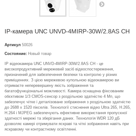
IP-камера UNC UNVD-4MIRP-30W/2.8AS CH
Артикул
50026
Состояние:
Новый товар
IP відеокамера UNC UNVD-4MIRP-30W/2.8AS CH - це
високопродуктивний мережевий засіб відеоспостереження,
призначений для забезпечення безпеки та контролю у різних
приміщеннях. З цією мережевою купольною відеокамерою ви
отримаєте неперевершену якість зображення та
багатофункціональні можливості. Камера оснащена фіксованим
обєктивом 1/3 CMOS-сенсор з роздільною здатністю 4 Мп, що
забезпечує чітке і деталізоване зображення з роздільною здатністю
до 2688 x 1520 пікселів. Технології стиснення відео Ultra 265, H.265,
H.264 і MJPEG забезпечують ефективне використання пропускної
здатності мережі та зберігання даних. Технологія WDR 120 дБ
дозволяє камері отримувати яскраві та чіткі зображення навіть при
яскравому чи контрастному освітленні.