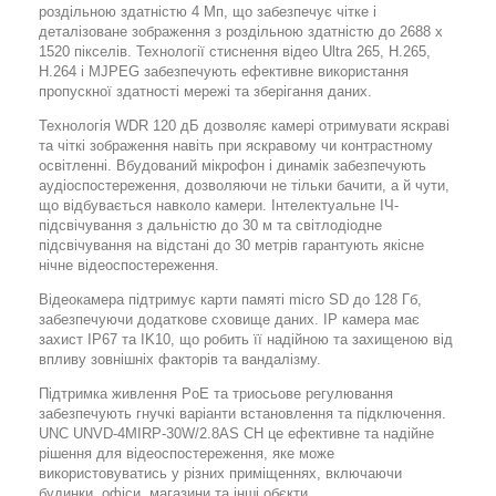
роздільною здатністю 4 Мп, що забезпечує чітке і
деталізоване зображення з роздільною здатністю до 2688 x
1520 пікселів. Технології стиснення відео Ultra 265, H.265,
H.264 і MJPEG забезпечують ефективне використання
пропускної здатності мережі та зберігання даних.
Технологія WDR 120 дБ дозволяє камері отримувати яскраві
та чіткі зображення навіть при яскравому чи контрастному
освітленні. Вбудований мікрофон і динамік забезпечують
аудіоспостереження, дозволяючи не тільки бачити, а й чути,
що відбувається навколо камери. Інтелектуальне ІЧ-
підсвічування з дальністю до 30 м та світлодіодне
підсвічування на відстані до 30 метрів гарантують якісне
нічне відеоспостереження.
Відеокамера підтримує карти памяті micro SD до 128 Гб,
забезпечуючи додаткове сховище даних. IP камера має
захист IP67 та IK10, що робить її надійною та захищеною від
впливу зовнішніх факторів та вандалізму.
Підтримка живлення PoE та триосьове регулювання
забезпечують гнучкі варіанти встановлення та підключення.
UNC UNVD-4MIRP-30W/2.8AS CH це ефективне та надійне
рішення для відеоспостереження, яке може
використовуватись у різних приміщеннях, включаючи
будинки, офіси, магазини та інші обєкти.