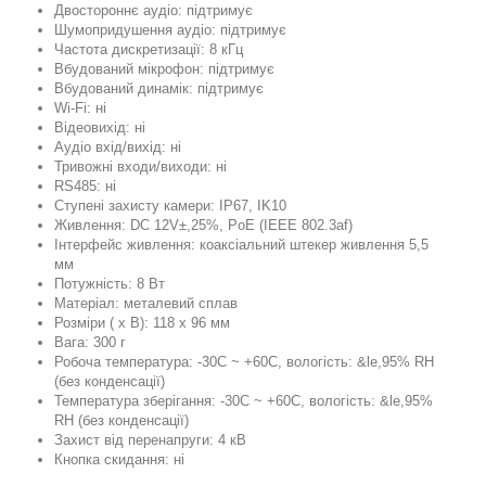
Двостороннє аудіо: підтримує
Шумопридушення аудіо: підтримує
Частота дискретизації: 8 кГц
Вбудований мікрофон: підтримує
Вбудований динамік: підтримує
Wi-Fi: ні
Відеовихід: ні
Аудіо вхід/вихід: ні
Тривожні входи/виходи: ні
RS485: ні
Ступені захисту камери: IP67, IK10
Живлення: DC 12V±,25%, PoE (IEEE 802.3af)
Інтерфейс живлення: коаксіальний штекер живлення 5,5
мм
Потужність: 8 Вт
Матеріал: металевий сплав
Розміри ( x В): 118 x 96 мм
Вага: 300 г
Робоча температура: -30C ~ +60C, вологість: &le,95% RH
(без конденсації)
Температура зберігання: -30C ~ +60C, вологість: &le,95%
RH (без конденсації)
Захист від перенапруги: 4 кВ
Кнопка скидання: ні