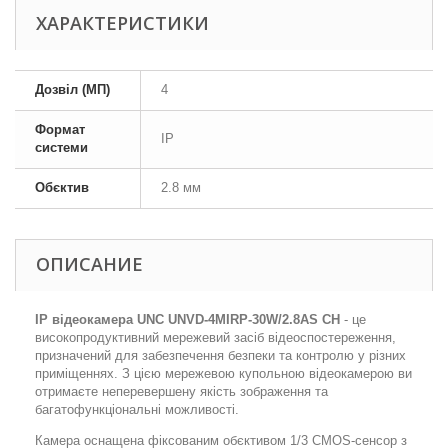
ХАРАКТЕРИСТИКИ
Дозвіл (МП)
4
Формат
IP
системи
Обєктив
2.8 мм
ОПИСАНИЕ
IP відеокамера UNC UNVD-4MIRP-30W/2.8AS CH
- це
високопродуктивний мережевий засіб відеоспостереження,
призначений для забезпечення безпеки та контролю у різних
приміщеннях. З цією мережевою купольною відеокамерою ви
отримаєте неперевершену якість зображення та
багатофункціональні можливості.
Камера оснащена фіксованим обєктивом 1/3 CMOS-сенсор з