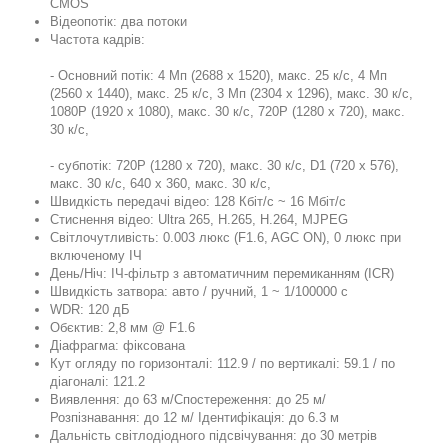
CMOS
Відеопотік: два потоки
Частота кадрів:
- Основний потік: 4 Мп (2688 x 1520), макс. 25 к/с, 4 Мп
(2560 х 1440), макс. 25 к/с, 3 Мп (2304 х 1296), макс. 30 к/с,
1080P (1920 х 1080), макс. 30 к/с, 720P (1280 x 720), макс.
30 к/с,
- субпотік: 720P (1280 x 720), макс. 30 к/с, D1 (720 х 576),
макс. 30 к/с, 640 х 360, макс. 30 к/с,
Швидкість передачі відео: 128 Кбіт/с ~ 16 Мбіт/с
Стиснення відео: Ultra 265, H.265, H.264, MJPEG
Світлочутливість: 0.003 люкс (F1.6, AGC ON), 0 люкс при
включеному ІЧ
День/Ніч: ІЧ-фільтр з автоматичним перемиканням (ICR)
Швидкість затвора: авто / ручний, 1 ~ 1/100000 с
WDR: 120 дБ
Обєктив: 2,8 мм @ F1.6
Діафрагма: фіксована
Кут огляду по горизонталі: 112.9 / по вертикалі: 59.1 / по
діагоналі: 121.2
Виявлення: до 63 м/Спостереження: до 25 м/
Розпізнавання: до 12 м/ Ідентифікація: до 6.3 м
Дальність світлодіодного підсвічування: до 30 метрів