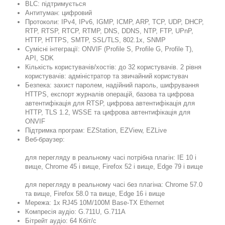
BLC: підтримується
Антитуман: цифровий
Протоколи: IPv4, IPv6, IGMP, ICMP, ARP, TCP, UDP, DHCP,
RTP, RTSP, RTCP, RTMP, DNS, DDNS, NTP, FTP, UPnP,
HTTP, HTTPS, SMTP, SSL/TLS, 802.1x, SNMP
Сумісні інтеграції: ONVIF (Profile S, Profile G, Profile T),
API, SDK
Кількість користувачів/хостів: до 32 користувачів. 2 рівня
користувачів: адміністратор та звичайний користувач
Безпека: захист паролем, надійний пароль, шифрування
HTTPS, експорт журналів операцій, базова та цифрова
автентифікація для RTSP, цифрова автентифікація для
HTTP, TLS 1.2, WSSE та цифрова автентифікація для
ONVIF
Підтримка програм: EZStation, EZView, EZLive
Веб-браузер:
для перегляду в реальному часі потрібна плагін: IE 10 і
вище, Chrome 45 і вище, Firefox 52 і вище, Edge 79 і вище
для перегляду в реальному часі без плагіна: Chrome 57.0
та вище, Firefox 58.0 та вище, Edge 16 і вище
Мережа: 1x RJ45 10M/100M Base-TX Ethernet
Компресія аудіо: G.711U, G.711A
Бітрейт аудіо: 64 Кбіт/с