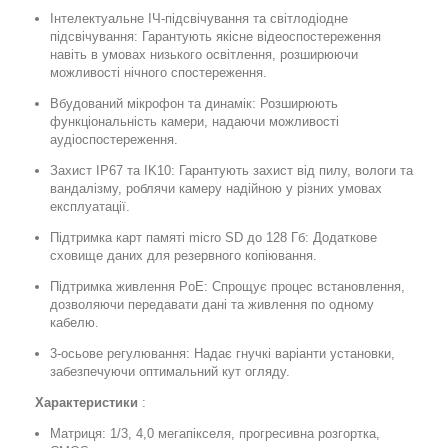
Інтелектуальне ІЧ-підсвічування та світлодіодне
підсвічування: Гарантують якісне відеоспостереження
навіть в умовах низького освітлення, розширюючи
можливості нічного спостереження.
Вбудований мікрофон та динамік: Розширюють
функціональність камери, надаючи можливості
аудіоспостереження.
Захист IP67 та IK10: Гарантують захист від пилу, вологи та
вандалізму, роблячи камеру надійною у різних умовах
експлуатації.
Підтримка карт памяті micro SD до 128 Гб: Додаткове
сховище даних для резервного копіювання.
Підтримка живлення PoE: Спрощує процес встановлення,
дозволяючи передавати дані та живлення по одному
кабелю.
3-осьове регулювання: Надає гнучкі варіанти установки,
забезпечуючи оптимальний кут огляду.
Характеристики
:
Матриця: 1/3, 4,0 мегапікселя, прогресивна розгортка,