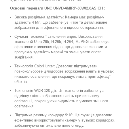
Основні переваги UNC UNVD-4MIRP-30W/2.8AS CH
:
Висока роздільна здатність: Камера має роздільну
здатність 4 Мп, що забезпечує чітке та деталізоване
зображення для ефективного відеоспостереження.
Сучасні технології стиснення відео: Використання
технологій Ultra 265, H.265, H.264, MJPEG забезпечує
ефективне стиснення відео, що дозволяє економити
пропускну здатність мережі та зменшувати обсяг
зберігання.
Технологія ColorHunter: Дозволяє підтримувати
повнокольорове цілодобове зображення навіть в умовах
низького освітлення, що покращує якість ідентифікації
обєктів.
Технологія WDR 120 дБ: Ця технологія забезпечує
відмінну якість зображення навіть при сильному
освітленні, покращуючи видимість в умовах змінного
освітлення.
Підтримка режиму коридору 9:16: Ця функція дозволяє
ефективно використовувати камеру у вузьких коридорах,
забезпечуючи оптимальне поле огляду.