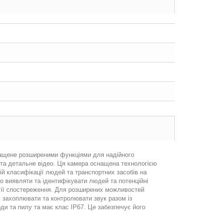
нащене розширеними функціями для надійного
е та детальне відео. Ця камера оснащена технологією
ій класифікації людей та транспортних засобів на
но виявляти та ідентифікувати людей та потенційні
егії спостереження. Для розширених можливостей
 захоплювати та контролювати звук разом із
и та пилу та має клас IP67. Це забезпечує його