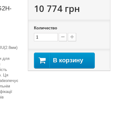
10 774 грн
G2H-
Количество
IU(2.8мм)
и для
В корзину
й
ість
о. Ця
забезпечує
льнім
фікації
ів