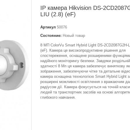
IP камера Hikvision DS-2CD2087
LIU (2.8) (eF)
Артикул
50076
Состояние:
Новый товар
8 МП ColorVu Smart Hybrid Light DS-2CD2087G2H-L
(eF). Камера це високопродуктивне рішення для
спостереження, оснащене розширеними функціям
надійного моніторингу безпеки. Завдяки роздільні
здатності 8 Мп ця камера забезпечує виняткову як
зображення, забезпечуючи чітке та детальне віде
камера оснащена технологією Smart Hybrid Light 
розширені можливості освітлення з вражаючим да
радіусом дії. Камера фокусується на точній класи
людей та транспортних засобів на основі алгоритм
глибокого навчання.