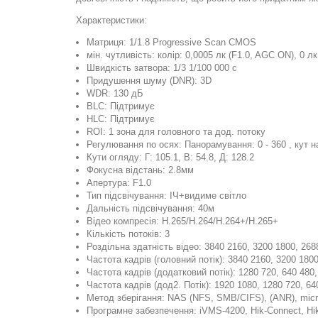
Характеристики:
Матриця: 1/1.8 Progressive Scan CMOS
мін. чутливість: колір: 0,0005 лк (F1.0, AGC ON), 0 л
Швидкість затвора: 1/3 1/100 000 с
Придушення шуму (DNR): 3D
WDR: 130 дБ
BLC: Підтримує
HLC: Підтримує
ROI: 1 зона для головного та дод. потоку
Регулювання по осях: Панорамування: 0 - 360 , кут нах
Кути огляду: Г: 105.1, В: 54.8, Д: 128.2
Фокусна відстань: 2.8мм
Апертура: F1.0
Тип підсвічування: ІЧ+видиме світло
Дальність підсвічування: 40м
Відео компресія: H.265/H.264/H.264+/H.265+
Кількість потоків: 3
Роздільна здатність відео: 3840 2160, 3200 1800, 268
Частота кадрів (головний потік): 3840 2160, 3200 1800
Частота кадрів (додатковий потік): 1280 720, 640 480, 
Частота кадрів (дод2. Потік): 1920 1080, 1280 720, 640
Метод зберігання: NAS (NFS, SMB/CIFS), (ANR), mic
Програмне забезпечення: iVMS-4200, Hik-Connect, Hik