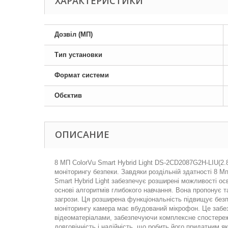
ХАРАКТЕРИСТИКИ
Дозвіл (МП)
Тип установки
Формат системи
Обєктив
ОПИСАНИЕ
8 МП ColorVu Smart Hybrid Light DS-2CD2087G2H-LIU(2
моніторингу безпеки. Завдяки роздільній здатності 8 М
Smart Hybrid Light забезпечує розширені можливості ос
основі алгоритмів глибокого навчання. Вона пропонує т
загрози. Ця розширена функціональність підвищує без
моніторингу камера має вбудований мікрофон. Це забез
відеоматеріалами, забезпечуючи комплексне спостереж
довговічність і надійність, що робить його придатним як