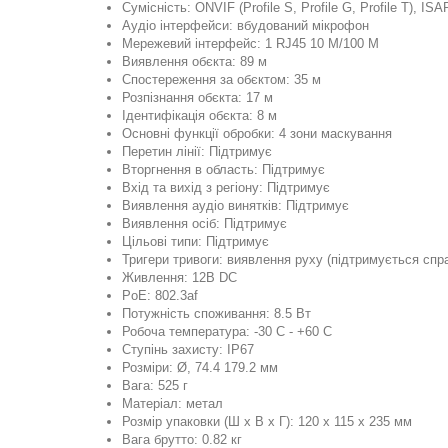
Сумісність: ONVIF (Profile S, Profile G, Profile T), IS
Аудіо інтерфейси: вбудований мікрофон
Мережевий інтерфейс: 1 RJ45 10 M/100 M
Виявлення обєкта: 89 м
Спостереження за обєктом: 35 м
Розпізнання обєкта: 17 м
Ідентифікація обєкта: 8 м
Основні функції обробки: 4 зони маскування
Перетин лінії: Підтримує
Вторгнення в область: Підтримує
Вхід та вихід з регіону: Підтримує
Виявлення аудіо винятків: Підтримує
Виявлення осіб: Підтримує
Цільові типи: Підтримує
Тригери тривоги: виявлення руху (підтримується спра
Живлення: 12В DC
PoE: 802.3af
Потужність споживання: 8.5 Вт
Робоча температура: -30 C - +60 C
Ступінь захисту: IP67
Розміри: Ø, 74.4 179.2 мм
Вага: 525 г
Матеріал: метал
Розмір упаковки (Ш х В х Г): 120 x 115 x 235 мм
Вага брутто: 0.82 кг