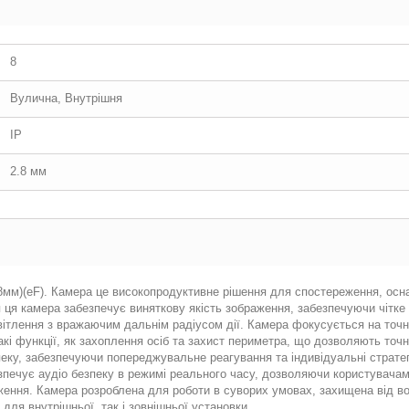
8
Вулична, Внутрішня
IP
2.8 мм
.8мм)(eF). Камера це високопродуктивне рішення для спостереження, ос
п ця камера забезпечує виняткову якість зображення, забезпечуючи чітк
вітлення з вражаючим дальнім радіусом дії. Камера фокусується на точн
акі функції, як захоплення осіб та захист периметра, що дозволяють точ
пеку, забезпечуючи попереджувальне реагування та індивідуальні страт
печує аудіо безпеку в режимі реального часу, дозволяючи користувачам
ення. Камера розроблена для роботи в суворих умовах, захищена від вод
 для внутрішньої, так і зовнішньої установки.