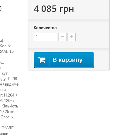
4 085 грн
)
Количество
м).
Колір:
/RAM: 16
В корзину
C:
)
 кут
яду: Г: 98
 ІЧ+видиме
сія:
rt H.264 +
4 1296),
 Кількість
40 25 к/с
 Спосіб
: ONVIF
ваний