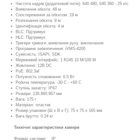
Частота кадрів (додатковий потік): 640 480, 640 360 - 25 к/с
Виявлення обєкта: 48 м
Спостереження за обєктом: 19 м
Розпізнання обєкта: 9 м
Ідентифікація обєкта: 4 м
BLC: Підтримує
HLC: Підтримує
Тригери тривоги: виявлення руху, виключення
Програмне забезпечення: iVMS-4200
Сумісність: ISAPI, SDK
Мережевий інтерфейс: 1 RJ45 10 M/100 M
Живлення: 12В DC
PoE: 802.3af
Потужність споживання: 6.5 Вт
Робоча температура: -30 C - +60 C
Ступінь захисту: IP67
Розміри: 138.860.957 мм
Вага: 175 г
Матеріал: пластик
Розмір упаковки (Ш х В х Г): 75 x 75 x 165 мм
Вага брутто: 0.24 кг
Технічні характеристики камери
Формат системи
IP