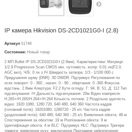
IP камера Hikvision DS-2CD1021G0-I (2.8)
Артикул
51748
Состояние:
Новый товар
2 МП Bullet IP DS-2CD1021G0-I (2.8мм). Характеристики: Матриця:
1/2.9 Progressive Scan CMOS мін. чутливість: колір: 0.01 лк(F2.0,
AGC вкл), Ч/Б: 0 лк з ІЧ Швидкість затвора: 1/3 - 1/100 000 с
Придушення шуму (DNR): 3D DWDR: Підтримує Регулювання по
осях поворот: 0 - 360 , нахил: 0 - 90 , обертання: 0 -360 Фокусна
відстань: 2.8мм Апертура: F2.2 Кути огляду: Г: 94, В: 51, Д: 112 Тип
підсвічування: ІЧ Дальність підсвічування: 20м Відео компресія:
H.265+/H.265/H.264+/H.264 Кількість потоків: 2 Роздільна здатність
відео: 1920 1080, 1280 720, 640 480, 640 360 Частота кадрів
(головний потік): 19201080, 1280720 - 25 к/с Частота кадрів
(додатковий потік): 640 480, 640 360 - 25 к/с Виявлення обєкта: 48 м
Спостереження за обєктом: 19 м Розпізнання обєкта: 9 м
Ідентифікація обєкта: 4 м BLC: Підтримує HLC: Підтримує Тригери
тривоги: виявлення руху, виключення Програмне забезпечення: