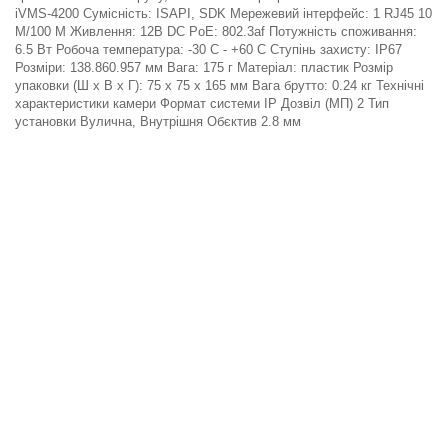
iVMS-4200 Сумісність: ISAPI, SDK Мережевий інтерфейс: 1 RJ45 10
M/100 M Живлення: 12В DC PoE: 802.3af Потужність споживання:
6.5 Вт Робоча температура: -30 C - +60 C Ступінь захисту: IP67
Розміри: 138.860.957 мм Вага: 175 г Матеріал: пластик Розмір
упаковки (Ш х В х Г): 75 x 75 x 165 мм Вага брутто: 0.24 кг Технічні
характеристики камери Формат системи IP Дозвіл (МП) 2 Тип
установки Вулична, Внутрішня Обєктив 2.8 мм