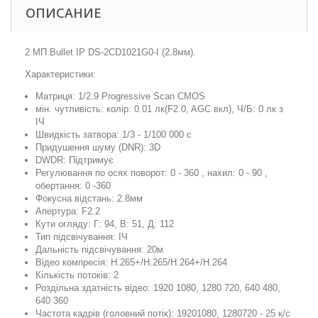
ОПИСАНИЕ
2 МП Bullet IP DS-2CD1021G0-I (2.8мм).
Характеристики:
Матриця: 1/2.9 Progressive Scan CMOS
мін. чутливість: колір: 0.01 лк(F2.0, AGC вкл), Ч/Б: 0 лк з
ІЧ
Швидкість затвора: 1/3 - 1/100 000 с
Придушення шуму (DNR): 3D
DWDR: Підтримує
Регулювання по осях поворот: 0 - 360 , нахил: 0 - 90 ,
обертання: 0 -360
Фокусна відстань: 2.8мм
Апертура: F2.2
Кути огляду: Г: 94, В: 51, Д: 112
Тип підсвічування: ІЧ
Дальність підсвічування: 20м
Відео компресія: H.265+/H.265/H.264+/H.264
Кількість потоків: 2
Роздільна здатність відео: 1920 1080, 1280 720, 640 480,
640 360
Частота кадрів (головний потік): 19201080, 1280720 - 25 к/с