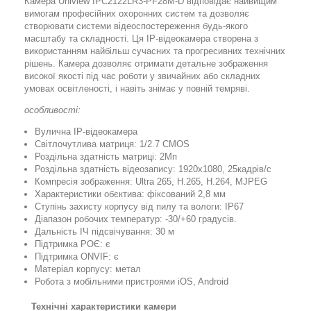
Камера Uniview IPC2122LR3-PF28M-D відповідає найвищим
вимогам професійних охоронних систем та дозволяє
створювати системи відеоспостереження будь-якого
масштабу та складності. Ця IP-відеокамера створена з
використанням найбільш сучасних та прогресивних технічних
рішень. Камера дозволяє отримати детальне зображення
високої якості під час роботи у звичайних або складних
умовах освітленості, і навіть знімає у повній темряві.
особливості:
Вулична IP-відеокамера
Світлочутлива матриця: 1/2.7 CMOS
Роздільна здатність матриці: 2Мп
Роздільна здатність відеозапису: 1920x1080, 25кадрів/с
Компресія зображення: Ultra 265, H.265, H.264, MJPEG
Характеристики обєктива: фіксований 2,8 мм
Ступінь захисту корпусу від пилу та вологи: IP67
Діапазон робочих температур: -30/+60 градусів.
Дальність ІЧ підсвічування: 30 м
Підтримка РОЄ: є
Підтримка ONVIF: є
Матеріал корпусу: метал
Робота з мобільними пристроями iOS, Android
Технічні характеристики камери