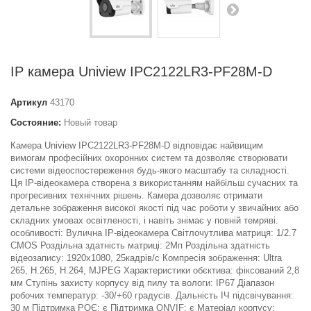
IP камера Uniview IPC2122LR3-PF28M-D
Артикул
43170
Состояние:
Новый товар
Камера Uniview IPC2122LR3-PF28M-D відповідає найвищим
вимогам професійних охоронних систем та дозволяє створювати
системи відеоспостереження будь-якого масштабу та складності.
Ця IP-відеокамера створена з використанням найбільш сучасних та
прогресивних технічних рішень. Камера дозволяє отримати
детальне зображення високої якості під час роботи у звичайних або
складних умовах освітленості, і навіть знімає у повній темряві.
особливості: Вулична IP-відеокамера Світлочутлива матриця: 1/2.7
CMOS Роздільна здатність матриці: 2Мп Роздільна здатність
відеозапису: 1920x1080, 25кадрів/с Компресія зображення: Ultra
265, H.265, H.264, MJPEG Характеристики обєктива: фіксований 2,8
мм Ступінь захисту корпусу від пилу та вологи: IP67 Діапазон
робочих температур: -30/+60 градусів. Дальність ІЧ підсвічування:
30 м Підтримка РОЄ: є Підтримка ONVIF: є Матеріал корпусу: