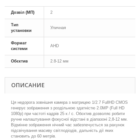
Дозвіл (МП)
2
Тип
Уличная
установки
Формат
AHD
системи
Обєктив
2.8-12 мм
ОПИСАНИЕ
Ця недорога зовнішня камера з матрицею 1/2.7 FullHD CMOS
генерує зображення з роздільною здатністю 2.0MP (Full HD
1080p) при частоті кадрів 25 к / с. Обєктив дозволяє робити
ручне налаштування фокусної відстані в діапазоні 2,8-12 мм.
Відмінне зображення нічний час забезпечується за рахунок
підсвічування масиву світлодіодів, дальність дії яких
становить до 60 метрів.