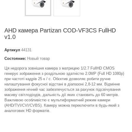
AHD камера Partizan COD-VF3CS FullHD
v1.0
Артикул
44131
Состояние:
Новый товар
Ця недорога зовнішня камера з матрицею 1/2.7 FullHD CMOS
генерує зображення з роздільною здатністю 2.0MP (Full HD 1080p)
при частоті кадрів 25 к / с. Обєктив дозволяє робити ручне
налаштування фокусної відстані в діапазоні 2,8-12 мм. Відмінне
зображення нічний час забезпечується за рахунок підсвічування
масиву світлодіодів, дальність дії яких становить до 60 метрів.
Важливою особливістю є мультиформатний режим камери
(AHD/TVI/CVI/CVBS). Камеру можна переключити в будь-який з
аналогових HD форматів.