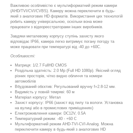
Важливою особливістю є мультиформатний режим камери
(AHD/TVI/CVI/CVBS). Камеру можна переключити в будь-
який з аналогових HD форматів. Використання цих технологій
робить камеру універсальною, оскільки вона може
працювати з відеореєстраторами інших виробників.
Завдяки металевому корпусу ступінь захисту якого
відповідає IP66, камера легко витримує погану погоду та
може працювати при температурі від -40 до +60С.
Особливості:
Матриця: 1/2.7 FullHD CMOS
Роздільна здатність: 2.0 Mp (Full HD 1080p). Якісний огляд
різних просторів, чітко видно обличчя та номери
автомобілів
Вбудований обєктив: Регульований вручну f=2.8-12 мм.
Видимість у повній темряві: 60 м
Матеріал корпусу: Метал
Захист корпусу: IP66 (захист від пилу та вологи. Установка
на вулиці або в промислових приміщеннях)
Електроживлення камери: DC12V, 0.5А
Температурний режим: -40 - +60 C
Мультиформатний режим AHD-TVI-CVI-Analog. Можна
переключити камеру в будь-який з аналогових HD