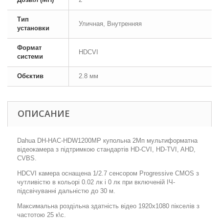
Тип
Уличная, Внутренняя
установки
Формат
HDCVI
системи
Обєктив
2.8 мм
ОПИСАНИЕ
Dahua DH-HAC-HDW1200MP купольна 2Мп мультиформатна
відеокамера з підтримкою стандартів HD-CVI, HD-TVI, AHD,
CVBS.
HDCVI камера оснащена 1/2.7 сенсором Progressive CMOS з
чутливістю в кольорі 0.02 лк і 0 лк при включеній ІЧ-
підсвічуванні дальністю до 30 м.
Максимальна роздільна здатність відео 1920x1080 пікселів з
частотою 25 к\с.