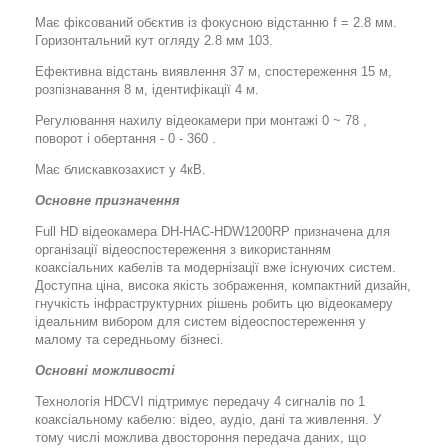
Має фіксований обєктив із фокусною відстанню f = 2.8 мм.
Горизонтальний кут огляду 2.8 мм 103.
Ефективна відстань виявлення 37 м, спостереження 15 м,
розпізнавання 8 м, ідентифікації 4 м.
Регулювання нахилу відеокамери при монтажі 0 ~ 78 ,
поворот і обертання - 0 - 360 .
Має блискавкозахист у 4кВ.
Основне призначення
Full HD відеокамера DH-HAC-HDW1200RP призначена для
організації відеоспостереження з використанням
коаксіальних кабелів та модернізації вже існуючих систем.
Доступна ціна, висока якість зображення, компактний дизайн,
гнучкість інфраструктурних рішень робить цю відеокамеру
ідеальним вибором для систем відеоспостереження у
малому та середньому бізнесі.
Основні можливості
Технологія HDCVI підтримує передачу 4 сигналів по 1
коаксіальному кабелю: відео, аудіо, дані та живлення. У
тому числі можлива двостороння передача даних, що