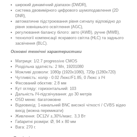
широкий динамічний діапазон (DWDR),
система двовимірного цифрового шумоподавлення (2D
DNR),
автоматичне підстроювання рівня сигналу відповідно до
рівня зовнішнього освітлення (AGC),
регулювання балансу білого: авто (AWB), ручне (MWB),
технології компенсації яскравого світла (HLC) та заднього
засвічення (BLC).
Основні технічні характеристики
Матриця: 1/2.7 progressive CMOS
Роздільна здатність: 2 Мп, 19201080
Можливі дозволи: 1080p (1920x1080), 720p (1280x720)
Чутливість: колір - 0.02 Люкс/F1.85, 0 Люкс з ІЧ
Фіксований обєктив: 2.8 мм
Кут огляду: горизонтальний: 103
Дальність ІЧ-підсвічування: до 30 метрів
OSD меню: багатомовне
Відеовихід: 1-канальний BNC високої чіткості / CVBS відео
вихід (можна перемикати)
Живлення: DC12V ±,30%/макс. 3,3 Вт
Габаритні розміри: Ø, 94 х 80 мм
Вага: 270 г.