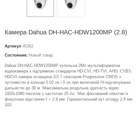
Камера Dahua DH-HAC-HDW1200MP (2.8)
Артикул
45362
Состояние:
Новый товар
Dahua DH-HAC-HDW1200MP купольна 2Мп мультиформатна
відеокамера з підтримкою стандартів HD-CVI, HD-TVI, AHD, CVBS.
HDCVI камера оснащена 1/2.7 сенсором Progressive CMOS з
чутливістю в кольорі 0.02 лк і 0 лк при включеній ІЧ-підсвічуванні
дальністю до 30 м. Максимальна роздільна здатність відео
1920x1080 пікселів з частотою 25 к\с. Має фіксований обєктив із
фокусною відстанню f = 2.8 мм. Горизонтальний кут огляду 2.8 мм
103.