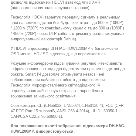
дозволяє відеокамері HDCVI взаємодіяти з XVR
(відправлення сигналів керування та інше).
Технологія HDCVI гарантує передачу сигналу в реальному
часі на великі відстані без будь-яких втрат: до 800 м (1080P)
/ 1200 м (720P) по коаксіальному кабелю та до 300 м (1080P)
/ 450 м (720P) через UTP кабель отримані у реальних умовах
випробувальної лабораторії Dahua).
У HDCVI відеокамері DH-HAC-HDW1200МP є багатомовне
OSD меню і HD / SD відеовихід, що перемикається.
Розумне інфрачервоне підсвічування регулює інтенсивність
інфрачервоних світлодіодів відеокамери при зміні відстані до
обєкта. Smart ІЧ дозволяє отримувати незасвічені
зображення при наближенні обєкта до відеокамери.
Технологія мікрокристалічного світлодіодного ІЧ
підсвічування забезпечує яскравість чорно-білого
зображення за низького освітлення.
Сертифікація: CE (EN55032, EN55024, EN50130-4), FCC (CFR
47 FCC Part 15 subpartB, ANSI C63.4-2014), UL (UL60950-1 +
CAN/CSA C22.2 No.60950-1).
Для покращення якості зображення відеокамери DH-HAC-
HDW1200МP, використовуються: