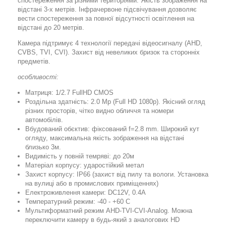
спостереження за різними територіями. Якість зображення на
відстані 3-х метрів. Інфрачервоне підсвічування дозволяє
вести спостереження за повної відсутності освітлення на
відстані до 20 метрів.
Камера підтримує 4 технології передачі відеосигналу (AHD,
CVBS, TVI, CVI). Захист від невеликих бризок та сторонніх
предметів.
особливості:
Матриця: 1/2.7 FullHD CMOS
Роздільна здатність: 2.0 Mp (Full HD 1080p). Якісний огляд
різних просторів, чітко видно обличчя та номери
автомобілів.
Вбудований обєктив: фіксований f=2.8 mm. Широкий кут
огляду, максимальна якість зображення на відстані
близько 3м.
Видимість у повній темряві: до 20м
Матеріал корпусу: ударостійкий метал
Захист корпусу: IP66 (захист від пилу та вологи. Установка
на вулиці або в промислових приміщеннях)
Електроживлення камери: DC12V, 0.4А
Температурний режим: -40 - +60 C
Мультиформатний режим AHD-TVI-CVI-Analog. Можна
переключити камеру в будь-який з аналогових HD