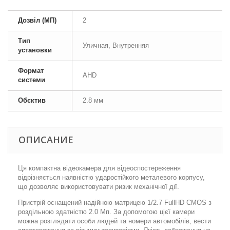
Дозвіл (МП)
2
Тип
Уличная, Внутренняя
установки
Формат
AHD
системи
Обєктив
2.8 мм
ОПИСАНИЕ
Ця компактна відеокамера для відеоспостереження
відрізняється наявністю ударостійкого металевого корпусу,
що дозволяє використовувати ризик механічної дії.
Пристрій оснащений надійною матрицею 1/2.7 FullHD CMOS з
роздільною здатністю 2.0 Мп. За допомогою цієї камери
можна розглядати особи людей та номери автомобілів, вести