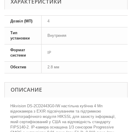
ХАРАКТЕРИСТИКИ
Дозвіл (МП)
4
Тип
Внутреняя
установки
Формат
IP
системи
Обєктив
2.8 мм
ОПИСАНИЕ
Hikvision DS-2CD2443G0-IW настільна кубічна 4 Мп
відеокамера з EXIR підсвічуванням та підтримкою
криптографічного модуля HIKSSL для захисту інформації,
який сертифікований у США на відповідність стандарту
FIPS140-2. IP-камера оснащена 1/3 сенсором Progressive