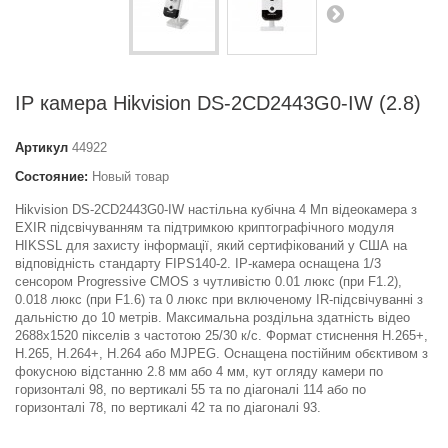
IP камера Hikvision DS-2CD2443G0-IW (2.8)
Артикул
44922
Состояние:
Новый товар
Hikvision DS-2CD2443G0-IW настільна кубічна 4 Мп відеокамера з
EXIR підсвічуванням та підтримкою криптографічного модуля
HIKSSL для захисту інформації, який сертифікований у США на
відповідність стандарту FIPS140-2. IP-камера оснащена 1/3
сенсором Progressive CMOS з чутливістю 0.01 люкс (при F1.2),
0.018 люкс (при F1.6) та 0 люкс при включеному IR-підсвічуванні з
дальністю до 10 метрів. Максимальна роздільна здатність відео
2688x1520 пікселів з частотою 25/30 к/с. Формат стиснення H.265+,
H.265, H.264+, H.264 або MJPEG. Оснащена постійним обєктивом з
фокусною відстанню 2.8 мм або 4 мм, кут огляду камери по
горизонталі 98, по вертикалі 55 та по діагоналі 114 або по
горизонталі 78, по вертикалі 42 та по діагоналі 93.