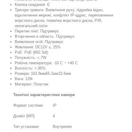
Кнопка скидання: Є
Тригери тривоги: Виявлення руху, підробка відео,
відключення мережі, конфлікт IP-адрес, переповнення
жорсткого диска, помилка жорсткого диска, PIR,
нелегальний логін
Перетин лінії: Підтримує
Вторгнення в область: Підтримує
Виявлення осіб: Підтримує
Живлення: DC12V ±, 25%
PoE: PoE (802.3af)
Потужність: <,7W
Робоча температура: -10 C ~ +40 C
Вологість: <,95%
Розміри: 102.8мм65.2мм32.6мм
Вага: 128г
Матеріал: Пластик
Технічні характеристики камери
Формат системи
IP
Дозвіл (МП)
4
Тип установки
Внутреняя