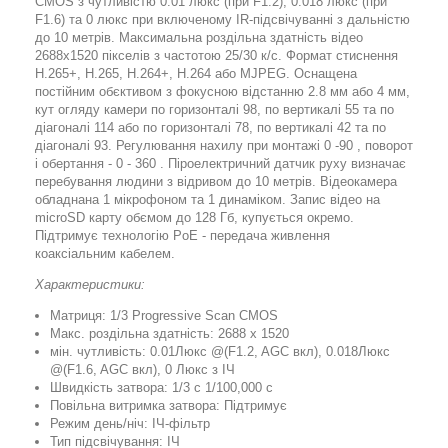
CMOS з чутливістю 0.01 люкс (при F1.2), 0.018 люкс (при
F1.6) та 0 люкс при включеному IR-підсвічуванні з дальністю
до 10 метрів. Максимальна роздільна здатність відео
2688x1520 пікселів з частотою 25/30 к/с. Формат стиснення
H.265+, H.265, H.264+, H.264 або MJPEG. Оснащена
постійним обєктивом з фокусною відстанню 2.8 мм або 4 мм,
кут огляду камери по горизонталі 98, по вертикалі 55 та по
діагоналі 114 або по горизонталі 78, по вертикалі 42 та по
діагоналі 93. Регулювання нахилу при монтажі 0 -90 , поворот
і обертання - 0 - 360 . Піроелектричний датчик руху визначає
перебування людини з відривом до 10 метрів. Відеокамера
обладнана 1 мікрофоном та 1 динаміком. Запис відео на
microSD карту обємом до 128 Гб, купується окремо.
Підтримує технологію PoE - передача живлення
коаксіальним кабелем.
Характеристики:
Матриця: 1/3 Progressive Scan CMOS
Макс. роздільна здатність: 2688 x 1520
мін. чутливість: 0.01Люкс @(F1.2, AGC вкл), 0.018Люкс
@(F1.6, AGC вкл), 0 Люкс з ІЧ
Швидкість затвора: 1/3 с 1/100,000 с
Повільна витримка затвора: Підтримує
Режим день/ніч: ІЧ-фільтр
Тип підсвічування: ІЧ