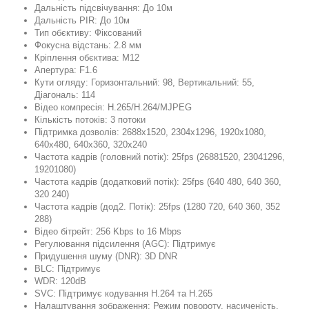
Дальність підсвічування: До 10м
Дальність PIR: До 10м
Тип обєктиву: Фіксований
Фокусна відстань: 2.8 мм
Кріплення обєктива: M12
Апертура: F1.6
Кути огляду: Горизонтальний: 98, Вертикальний: 55,
Діагональ: 114
Відео компресія: H.265/H.264/MJPEG
Кількість потоків: 3 потоки
Підтримка дозволів: 2688x1520, 2304x1296, 1920x1080,
640x480, 640x360, 320x240
Частота кадрів (головний потік): 25fps (26881520, 23041296,
19201080)
Частота кадрів (додатковий потік): 25fps (640 480, 640 360,
320 240)
Частота кадрів (дод2. Потік): 25fps (1280 720, 640 360, 352
288)
Відео бітрейт: 256 Kbps to 16 Mbps
Регулювання підсилення (AGC): Підтримує
Придушення шуму (DNR): 3D DNR
BLC: Підтримує
WDR: 120dB
SVC: Підтримує кодування H.264 та H.265
Налаштування зображення: Режим повороту, насиченість,