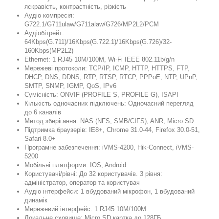
яскравість, контрастність, різкість
Аудіо компресія:
G722.1/G711ulaw/G711alaw/G726/MP2L2/PCM
Аудіобітрейт:
64Kbps(G.711)/16Kbps(G.722.1)/16Kbps(G.726)/32-
160Kbps(MP2L2)
Ethernet: 1 RJ45 10M/100M, Wi-Fi IEEE 802.11b/g/n
Мережеві протоколи: TCP/IP, ICMP, HTTP, HTTPS, FTP,
DHCP, DNS, DDNS, RTP, RTSP, RTCP, PPPoE, NTP, UPnP,
SMTP, SNMP, IGMP, QoS, IPv6
Сумісність: ONVIF (PROFILE S, PROFILE G), ISAPI
Кількість одночасних підключень: Одночасний перегляд
до 6 каналів
Метод зберігання: NAS (NFS, SMB/CIFS), ANR, Micro SD
Підтримка браузерів: IE8+, Chrome 31.0-44, Firefox 30.0-51,
Safari 8.0+
Програмне забезпечення: iVMS-4200, Hik-Connect, iVMS-
5200
Мобільні платформи: IOS, Android
Користувачі/рівні: До 32 користувачів. 3 рівня:
адміністратор, оператор та користувач
Аудіо інтерфейси: 1 вбудований мікрофон, 1 вбудований
динамік
Мережевий інтерфейс: 1 RJ45 10M/100M
Локальне сховище: Micro SD картка до 128ГБ