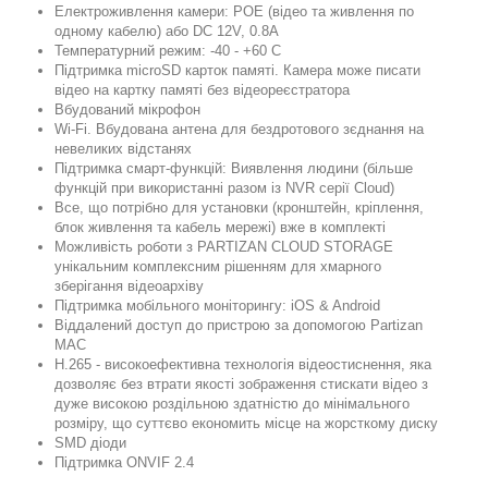
Електроживлення камери: POE (відео та живлення по
одному кабелю) або DC 12V, 0.8A
Температурний режим: -40 - +60 C
Підтримка microSD карток памяті. Камера може писати
відео на картку памяті без відеореєстратора
Вбудований мікрофон
Wi-Fi. Вбудована антена для бездротового зєднання на
невеликих відстанях
Підтримка смарт-функцій: Виявлення людини (більше
функцій при використанні разом із NVR серії Cloud)
Все, що потрібно для установки (кронштейн, кріплення,
блок живлення та кабель мережі) вже в комплекті
Можливість роботи з PARTIZAN CLOUD STORAGE
унікальним комплексним рішенням для хмарного
зберігання відеоархіву
Підтримка мобільного моніторингу: iOS & Android
Віддалений доступ до пристрою за допомогою Partizan
MAC
H.265 - високоефективна технологія відеостиснення, яка
дозволяє без втрати якості зображення стискати відео з
дуже високою роздільною здатністю до мінімального
розміру, що суттєво економить місце на жорсткому диску
SMD діоди
Підтримка ONVIF 2.4