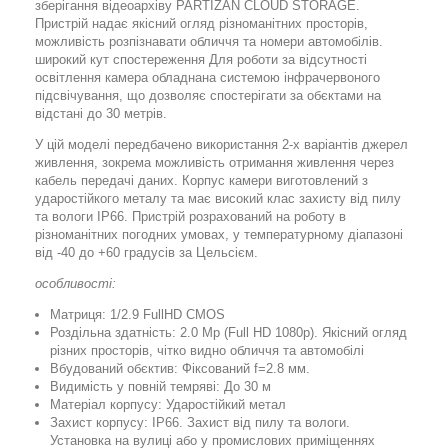
зберігання відеоархіву PARTIZAN CLOUD STORAGE.
Пристрій надає якісний огляд різноманітних просторів,
можливість розпізнавати обличчя та номери автомобілів.
широкий кут спостереження Для роботи за відсутності
освітлення камера обладнана системою інфрачервоного
підсвічування, що дозволяє спостерігати за обєктами на
відстані до 30 метрів.
У цій моделі передбачено використання 2-х варіантів джерел
живлення, зокрема можливість отримання живлення через
кабель передачі даних. Корпус камери виготовлений з
ударостійкого металу та має високий клас захисту від пилу
та вологи IP66. Пристрій розрахований на роботу в
різноманітних погодних умовах, у температурному діапазоні
від -40 до +60 градусів за Цельсієм.
особливості:
Матриця: 1/2.9 FullHD CMOS
Роздільна здатність: 2.0 Mp (Full HD 1080p). Якісний огляд
різних просторів, чітко видно обличчя та автомобілі
Вбудований обєктив: Фіксований f=2.8 мм.
Видимість у повній темряві: До 30 м
Матеріал корпусу: Ударостійкий метал
Захист корпусу: IP66. Захист від пилу та вологи.
Установка на вулиці або у промислових приміщеннях