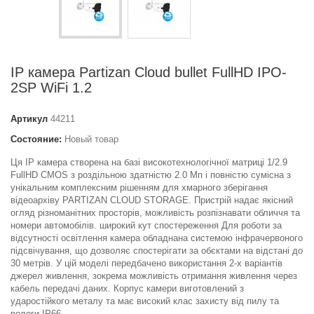
IP камера Partizan Cloud bullet FullHD IPO-
2SP WiFi 1.2
Артикул
44211
Состояние:
Новый товар
Ця IP камера створена на базі високотехнологічної матриці 1/2.9
FullHD CMOS з роздільною здатністю 2.0 Мп і повністю сумісна з
унікальним комплексним рішенням для хмарного зберігання
відеоархіву PARTIZAN CLOUD STORAGE. Пристрій надає якісний
огляд різноманітних просторів, можливість розпізнавати обличчя та
номери автомобілів. широкий кут спостереження Для роботи за
відсутності освітлення камера обладнана системою інфрачервоного
підсвічування, що дозволяє спостерігати за обєктами на відстані до
30 метрів. У цій моделі передбачено використання 2-х варіантів
джерел живлення, зокрема можливість отримання живлення через
кабель передачі даних. Корпус камери виготовлений з
ударостійкого металу та має високий клас захисту від пилу та
вологи IP66.