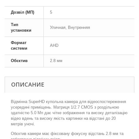
Дозвіл (МП)
5
Тип
Уличная, Внутренняя
установки
Формат
AHD
системи
Обєктив
2.8 мм
ОПИСАНИЕ
Відмінна SuperHD купольна камера для відеоспостереження
усередині приміщень. Матриця 1/2.7 CMOS з роздільною
здатністю 5.0 Мп дає чітке зображення та високу деталізацію
відео вдень та високу якість картинки на відстані до 20
метрів уночі.
Обєктив камери має фіксовану фокусну відстань 2.8 мм та