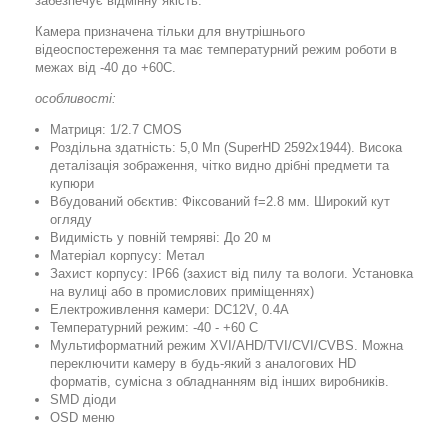
забезпечує відмінну якість.
Камера призначена тільки для внутрішнього
відеоспостереження та має температурний режим роботи в
межах від -40 до +60С.
особливості:
Матриця: 1/2.7 CMOS
Роздільна здатність: 5,0 Мп (SuperHD 2592x1944). Висока
деталізація зображення, чітко видно дрібні предмети та
купюри
Вбудований обєктив: Фіксований f=2.8 мм. Широкий кут
огляду
Видимість у повній темряві: До 20 м
Матеріал корпусу: Метал
Захист корпусу: IP66 (захист від пилу та вологи. Установка
на вулиці або в промислових приміщеннях)
Електроживлення камери: DC12V, 0.4А
Температурний режим: -40 - +60 C
Мультиформатний режим XVI/AHD/TVI/CVI/CVBS. Можна
переключити камеру в будь-який з аналогових HD
форматів, сумісна з обладнанням від інших виробників.
SMD діоди
OSD меню