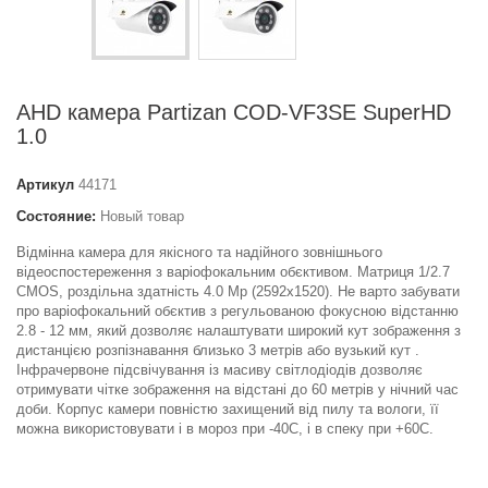
AHD камера Partizan COD-VF3SE SuperHD
1.0
Артикул
44171
Состояние:
Новый товар
Відмінна камера для якісного та надійного зовнішнього
відеоспостереження з варіофокальним обєктивом. Матриця 1/2.7
CMOS, роздільна здатність 4.0 Mp (2592x1520). Не варто забувати
про варіофокальний обєктив з регульованою фокусною відстанню
2.8 - 12 мм, який дозволяє налаштувати широкий кут зображення з
дистанцією розпізнавання близько 3 метрів або вузький кут .
Інфрачервоне підсвічування із масиву світлодіодів дозволяє
отримувати чітке зображення на відстані до 60 метрів у нічний час
доби. Корпус камери повністю захищений від пилу та вологи, її
можна використовувати і в мороз при -40C, і в спеку при +60C.