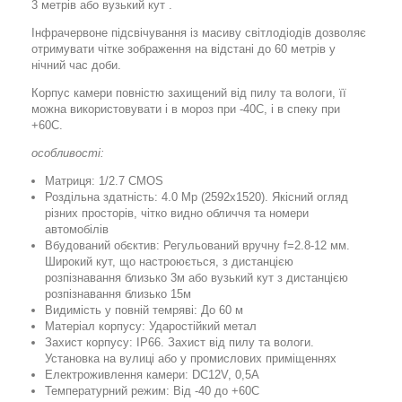
3 метрів або вузький кут .
Інфрачервоне підсвічування із масиву світлодіодів дозволяє
отримувати чітке зображення на відстані до 60 метрів у
нічний час доби.
Корпус камери повністю захищений від пилу та вологи, її
можна використовувати і в мороз при -40C, і в спеку при
+60C.
особливості:
Матриця: 1/2.7 CMOS
Роздільна здатність: 4.0 Mp (2592x1520). Якісний огляд
різних просторів, чітко видно обличчя та номери
автомобілів
Вбудований обєктив: Регульований вручну f=2.8-12 мм.
Широкий кут, що настроюється, з дистанцією
розпізнавання близько 3м або вузький кут з дистанцією
розпізнавання близько 15м
Видимість у повній темряві: До 60 м
Матеріал корпусу: Ударостійкий метал
Захист корпусу: IP66. Захист від пилу та вологи.
Установка на вулиці або у промислових приміщеннях
Електроживлення камери: DC12V, 0,5A
Температурний режим: Від -40 до +60С