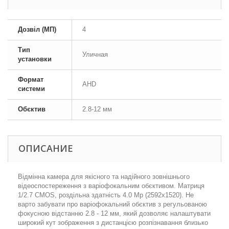
Дозвіл (МП)
4
Тип
Уличная
установки
Формат
AHD
системи
Обєктив
2.8-12 мм
ОПИСАНИЕ
Відмінна камера для якісного та надійного зовнішнього
відеоспостереження з варіофокальним обєктивом. Матриця
1/2.7 CMOS, роздільна здатність 4.0 Mp (2592x1520). Не
варто забувати про варіофокальний обєктив з регульованою
фокусною відстанню 2.8 - 12 мм, який дозволяє налаштувати
широкий кут зображення з дистанцією розпізнавання близько