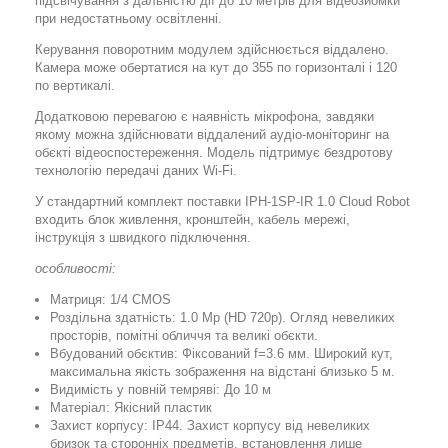
підсвічування з дальністю дії до 10 метрів для відеозйомки
при недостатньому освітленні.
Керування поворотним модулем здійснюється віддалено.
Камера може обертатися на кут до 355 по горизонталі і 120
по вертикалі.
Додатковою перевагою є наявність мікрофона, завдяки
якому можна здійснювати віддалений аудіо-моніторинг на
обєкті відеоспостереження. Модель підтримує бездротову
технологію передачі даних Wi-Fi.
У стандартний комплект поставки IPH-1SP-IR 1.0 Cloud Robot
входить блок живлення, кронштейн, кабель мережі,
інструкція з швидкого підключення.
особливості:
Матриця: 1/4 CMOS
Роздільна здатність: 1.0 Mp (HD 720p). Огляд невеликих
просторів, помітні обличчя та великі обєкти.
Вбудований обєктив: Фіксований f=3.6 мм. Широкий кут,
максимальна якість зображення на відстані близько 5 м.
Видимість у повній темряві: До 10 м
Матеріал: Якісний пластик
Захист корпусу: IP44. Захист корпусу від невеликих
бризок та сторонніх предметів, встановлення лише