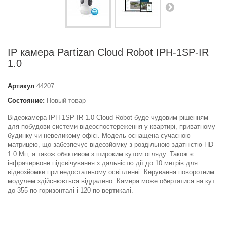
IP камера Partizan Cloud Robot IPH-1SP-IR
1.0
Артикул
44207
Состояние:
Новый товар
Відеокамера IPH-1SP-IR 1.0 Cloud Robot буде чудовим рішенням
для побудови системи відеоспостереження у квартирі, приватному
будинку чи невеликому офісі. Модель оснащена сучасною
матрицею, що забезпечує відеозйомку з роздільною здатністю HD
1.0 Мп, а також обєктивом з широким кутом огляду. Також є
інфрачервоне підсвічування з дальністю дії до 10 метрів для
відеозйомки при недостатньому освітленні. Керування поворотним
модулем здійснюється віддалено. Камера може обертатися на кут
до 355 по горизонталі і 120 по вертикалі.