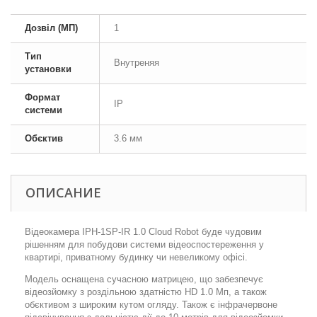
Дозвіл (МП)
1
Тип
Внутреняя
установки
Формат
IP
системи
Обєктив
3.6 мм
ОПИСАНИЕ
Відеокамера IPH-1SP-IR 1.0 Cloud Robot буде чудовим
рішенням для побудови системи відеоспостереження у
квартирі, приватному будинку чи невеликому офісі.
Модель оснащена сучасною матрицею, що забезпечує
відеозйомку з роздільною здатністю HD 1.0 Мп, а також
обєктивом з широким кутом огляду. Також є інфрачервоне