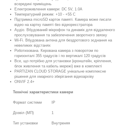
всередині приміщень
Електроживлення камери: DC 5V, 1.0А
Температурний режим: +10 - +55 C
Підтримка microSD карток памяті. Камера може писати
відео на картку памяті без відеореєстратора
Аудіо. Вбудований мікрофон та динамік для віддаленого
прослуховування та забезпечення зворотного звязку
Wi-Fi. Вбудована антена для бездротового зєднання на
невеликих відстанях
Роботизована. Керована камера з поворотом по
горизонталі 355 градусів і по вертикалі 120 градусів
Все, що потрібно для установки (кронштейн, кріплення,
блок живлення та кабель мережі) вже в комплекті
PARTIZAN CLOUD STORAGE унікальне комплексне
рішення для хмарного зберігання відеоархіву
ONVIF 2.4+
Технічні характеристики камери
Формат системи
IP
Дозвіл (МП)
1
Тип установки
Внутреняя