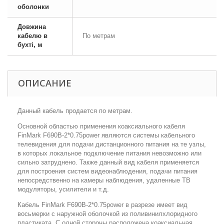
оболонки
Довжина
кабелю в
По метрам
бухті, м
ОПИСАНИЕ
Данный кабель продается по метрам.
Основной областью применения коаксиального кабеля
FinMark F690B-2*0.75power являются системы кабельного
телевидения для подачи дистанционного питания на те узлы,
в которых локальное подключение питания невозможно или
сильно затруднено. Также данный вид кабеля применяется
для построения систем видеонаблюдения, подачи питания
непосредственно на камеры наблюдения, удаленные ТВ
модуляторы, усилители и т.д.
Кабель FinMark F690B-2*0.75power в разрезе имеет вид
восьмерки с наружной оболочкой из поливинилхлоридного
пластиката. С одной стороны расположена коаксиальная