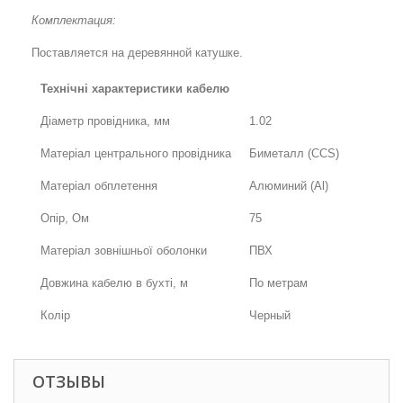
Комплектация:
Поставляется на деревянной катушке.
Технічні характеристики кабелю
Діаметр провідника, мм
1.02
Матеріал центрального провідника
Биметалл (CCS)
Матеріал обплетення
Алюминий (Al)
Опір, Ом
75
Матеріал зовнішньої оболонки
ПВХ
Довжина кабелю в бухті, м
По метрам
Колір
Черный
ОТЗЫВЫ