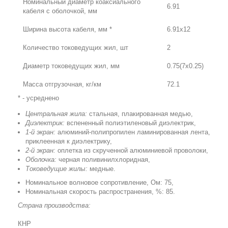
Номинальный диаметр коаксиального
6.91
кабеля с оболочкой, мм
Ширина высота кабеля, мм *
6.91x12
Количество токоведущих жил, шт
2
Диаметр токоведущих жил, мм
0.75(7x0.25)
Масса отгрузочная, кг/км
72.1
* - усреднено
Центральная жила:
стальная, плакированная медью,
Диэлектрик:
вспененный полиэтиленовый диэлектрик,
1-й экран:
алюминий-полипропилен ламинированная лента,
приклеенная к диэлектрику,
2-й экран:
оплетка из скрученной алюминиевой проволоки,
Оболочка:
черная поливинилхлоридная,
Токоведущие жилы:
медные.
Номинальное волновое сопротивление, Ом: 75,
Номинальная скорость распространения, %: 85.
Страна производства:
КНР