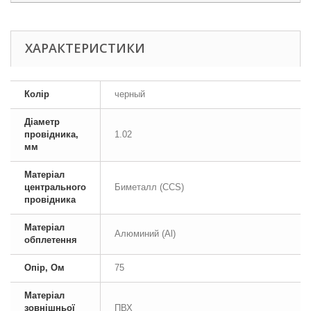
ХАРАКТЕРИСТИКИ
Колір
черный
Діаметр
провідника,
1.02
мм
Матеріал
центрального
Биметалл (CCS)
провідника
Матеріал
Алюминий (Al)
обплетення
Опір, Ом
75
Матеріал
зовнішньої
ПВХ