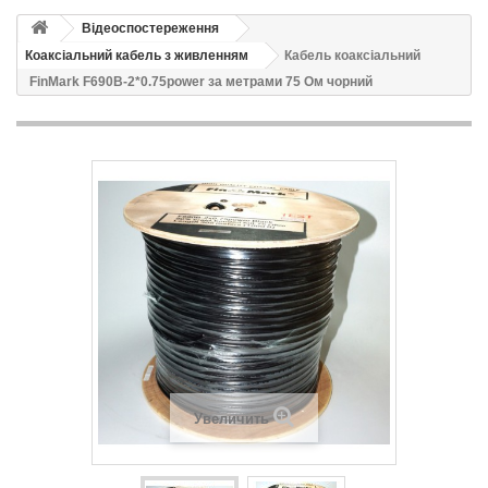
Відеоспостереження
Коаксіальний кабель з живленням
Кабель коаксіальний
FinMark F690B-2*0.75power за метрами 75 Ом чорний
Увеличить