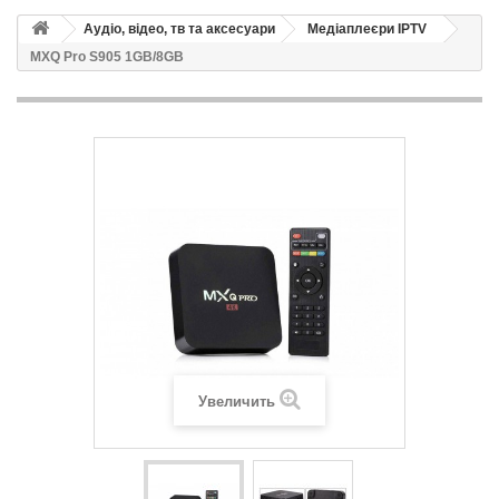
Аудіо, відео, тв та аксесуари
Медіаплеєри IPTV
MXQ Pro S905 1GB/8GB
Увеличить