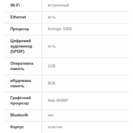
Wi-Fi
встроенный
Ethernet
есть
Процесор
Amlogic S905
Цифровий
аудіовиход
есть
(SPDIF)
Оперативна
1GB
память
вбудована
8GB
память
Графічний
Mali-450MP
процесор
Bluetooth
нет
Корпус
пластик