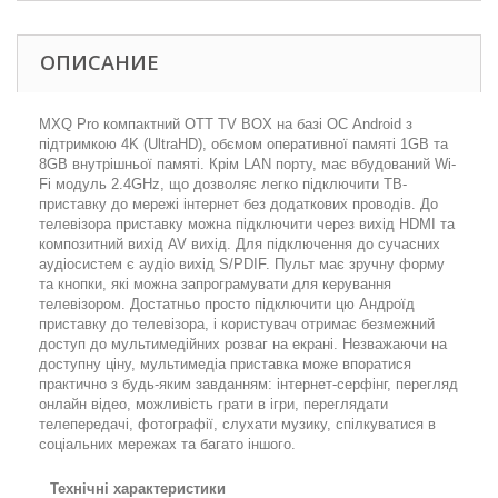
ОПИСАНИЕ
MXQ Pro компактний OTT TV BOX на базі ОС Android з
підтримкою 4K (UltraHD), обємом оперативної памяті 1GB та
8GB внутрішньої памяті. Крім LAN порту, має вбудований Wi-
Fi модуль 2.4GHz, що дозволяє легко підключити ТВ-
приставку до мережі інтернет без додаткових проводів. До
телевізора приставку можна підключити через вихід HDMI та
композитний вихід AV вихід. Для підключення до сучасних
аудіосистем є аудіо вихід S/PDIF. Пульт має зручну форму
та кнопки, які можна запрограмувати для керування
телевізором. Достатньо просто підключити цю Андроїд
приставку до телевізора, і користувач отримає безмежний
доступ до мультимедійних розваг на екрані. Незважаючи на
доступну ціну, мультимедіа приставка може впоратися
практично з будь-яким завданням: інтернет-серфінг, перегляд
онлайн відео, можливість грати в ігри, переглядати
телепередачі, фотографії, слухати музику, спілкуватися в
соціальних мережах та багато іншого.
Технічні характеристики