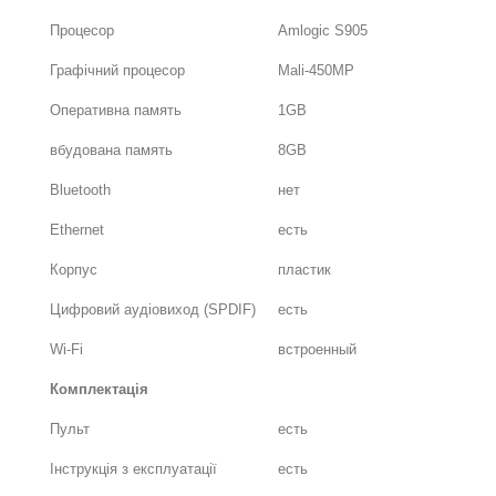
Процесор
Amlogic S905
Графічний процесор
Mali-450MP
Оперативна память
1GB
вбудована память
8GB
Bluetooth
нет
Ethernet
есть
Корпус
пластик
Цифровий аудіовиход (SPDIF)
есть
Wi-Fi
встроенный
Комплектація
Пульт
есть
Інструкція з експлуатації
есть