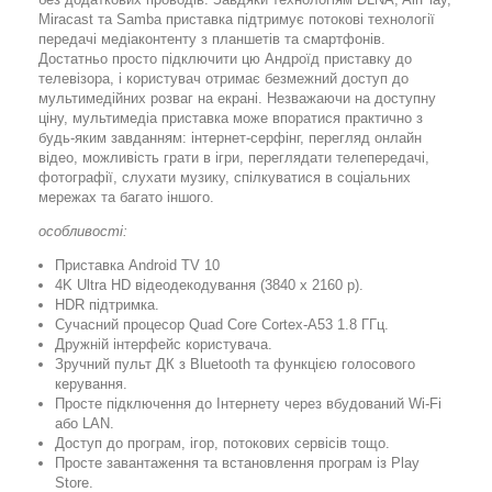
Miracast та Samba приставка підтримує потокові технології
передачі медіаконтенту з планшетів та смартфонів.
Достатньо просто підключити цю Андроїд приставку до
телевізора, і користувач отримає безмежний доступ до
мультимедійних розваг на екрані. Незважаючи на доступну
ціну, мультимедіа приставка може впоратися практично з
будь-яким завданням: інтернет-серфінг, перегляд онлайн
відео, можливість грати в ігри, переглядати телепередачі,
фотографії, слухати музику, спілкуватися в соціальних
мережах та багато іншого.
особливості:
Приставка Android TV 10
4K Ultra HD відеодекодування (3840 x 2160 р).
HDR підтримка.
Сучасний процесор Quad Core Cortex-A53 1.8 ГГц.
Дружній інтерфейс користувача.
Зручний пульт ДК з Bluetooth та функцією голосового
керування.
Просте підключення до Інтернету через вбудований Wi-Fi
або LAN.
Доступ до програм, ігор, потокових сервісів тощо.
Просте завантаження та встановлення програм із Play
Store.