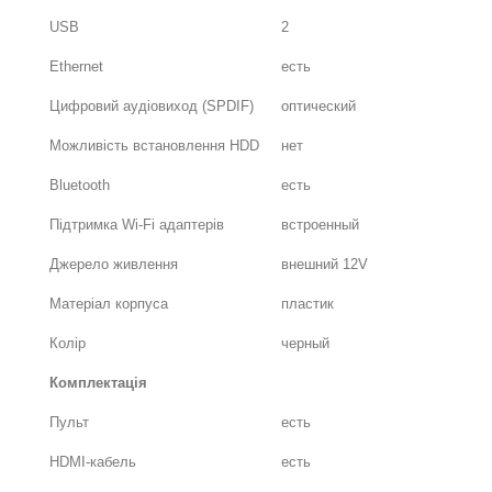
USB
2
Ethernet
есть
Цифровий аудіовиход (SPDIF)
оптический
Можливість встановлення HDD
нет
Bluetooth
есть
Підтримка Wi-Fi адаптерів
встроенный
Джерело живлення
внешний 12V
Матеріал корпуса
пластик
Колір
черный
Комплектація
Пульт
есть
HDMI-кабель
есть