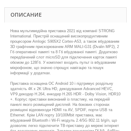
ОПИСАНИЕ
Нова мультимедійна приставка 2021 від компанії STRONG
International. Пристрій оснащений високопродуктивним
процесором Amlogic S905X2 Cortex-A53, а також вбудованим
3D графічним прискорювачем ARM MALI-G31 (Dvalin MP2), 2
Гб оперативної памяті та 8 Гб вбудованої памяті. Додатково
передбачений слот microSD для підключення карток памяті
обємом до 128Гб. У комплект входить пульт із вбудованим
мікрофоном, що значно спрощує навігацію та пошук
інформації у додатках.
Приставка оснащена ОС Android 10 і підтримує роздільну
здатність 4К x 2K Ultra HD, декодування Advanced HEVC,
VP9 декодер H.264, енкодер H.265 HDR - Dolby Vision, HDR10
+. Корпус приставки виконаний із пластику, на передній
панелі якого розміщений дисплей. На бокових сторонах
розміщені відеовиходи HDMI та AV, SPDIF, порти USB та
Ethernet. Крім LAN порту 10/100Mbit приставка, має
вбудований Bluetooth і Wi-Fi модуль 2.4/5G 802.11 b/g/n, що
дозволяє легко підключити ТВ-приставку до мережі інтернет
без додаткових проводів. Завдяки технологіям DLNA, AirPlay,