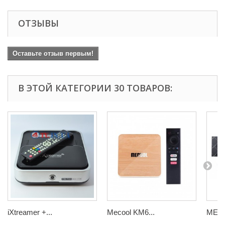
ОТЗЫВЫ
Оставьте отзыв первым!
В ЭТОЙ КАТЕГОРИИ 30 ТОВАРОВ:
iXtreamer +...
Mecool KM6...
MECO