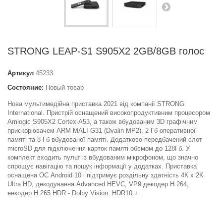
STRONG LEAP-S1 S905X2 2GB/8GB голос
Артикул
45233
Состояние:
Новый товар
Нова мультимедійна приставка 2021 від компанії STRONG
International. Пристрій оснащений високопродуктивним процесором
Amlogic S905X2 Cortex-A53, а також вбудованим 3D графічним
прискорювачем ARM MALI-G31 (Dvalin MP2), 2 Гб оперативної
памяті та 8 Гб вбудованої памяті. Додатково передбачений слот
microSD для підключення карток памяті обємом до 128Гб. У
комплект входить пульт із вбудованим мікрофоном, що значно
спрощує навігацію та пошук інформації у додатках. Приставка
оснащена ОС Android 10 і підтримує роздільну здатність 4К x 2K
Ultra HD, декодування Advanced HEVC, VP9 декодер H.264,
енкодер H.265 HDR - Dolby Vision, HDR10 +.