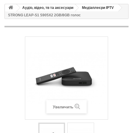
Аудіо, відео, тв та аксесуари
Медіаплеєри IPTV
STRONG LEAP-S1 S905X2 2GB/8GB голос
Увеличить