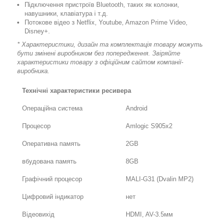
Підключення пристроїв Bluetooth, таких як колонки,
навушники, клавіатура і т.д.
Потокове відео з Netflix, Youtube, Amazon Prime Video,
Disney+.
* Характеристики, дизайн та комплектація товару можуть
бути змінені виробником без попередження. Звіряйте
характеристики товару з офіційним сайтом компанії-
виробника.
Технічні характеристики ресивера
Операційна система
Android
Процесор
Amlogic S905x2
Оперативна память
2GB
вбудована память
8GB
Графічний процесор
MALI-G31 (Dvalin MP2)
Цифровий індикатор
нет
Відеовихід
HDMI, AV-3.5мм