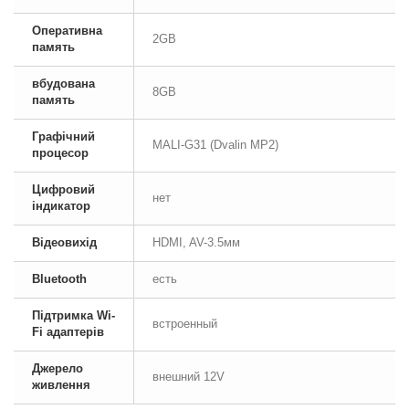
Оперативна
2GB
память
вбудована
8GB
память
Графічний
MALI-G31 (Dvalin MP2)
процесор
Цифровий
нет
індикатор
Відеовихід
HDMI, AV-3.5мм
Bluetooth
есть
Підтримка Wi-
встроенный
Fi адаптерів
Джерело
внешний 12V
живлення