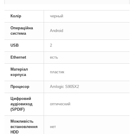
Колір
черный
Операційна
Android
система
USB
2
Ethernet
есть
Матеріал
пластик
корпуса
Процесор
Amlogic S905X2
Цифровий
аудіовиход
оптический
(SPDIF)
Можливість
встановлення
нет
HDD