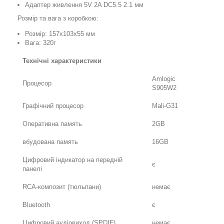
Адаптер живлення 5V 2A DC5.5 2.1 мм
Розмір та вага з коробкою:
Розмір: 157х103х55 мм
Вага: 320г
Технічні характеристики
Amlogic
Процесор
S905W2
Графічний процесор
Mali-G31
Оперативна память
2GB
вбудована память
16GB
Цифровий індикатор на передній
є
панелі
RCA-композит (тюльпани)
немає
Bluetooth
є
Цифровий аудіовиход (SPDIF)
немає