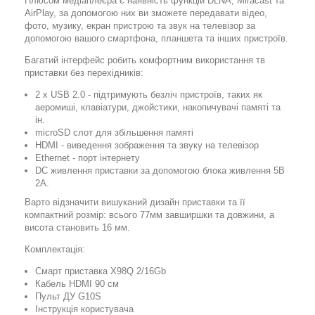
Плюсом медіаплеєра є наявність функцій DLNA, Miracast та
AirPlay, за допомогою них ви зможете передавати відео,
фото, музику, екран пристрою та звук на телевізор за
допомогою вашого смартфона, планшета та інших пристроїв.
Багатий інтерфейс робить комфортним використання тв
приставки без перехідників:
2 х USB 2.0 - підтримують безліч пристроїв, таких як
аеромиші, клавіатури, джойстики, накопичувачі памяті та
ін.
microSD слот для збільшення памяті
HDMI - виведення зображення та звуку на телевізор
Ethernet - порт інтернету
DC живлення приставки за допомогою блока живлення 5В
2А.
Варто відзначити вишуканий дизайн приставки та її
компактний розмір: всього 77мм завширшки та довжини, а
висота становить 16 мм.
Комплектація:
Смарт приставка X98Q 2/16Gb
Кабель HDMI 90 см
Пульт ДУ G10S
Інструкція користувача