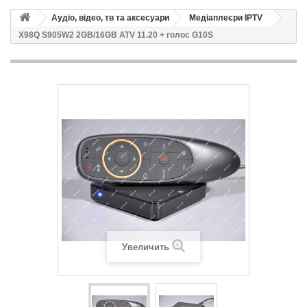
Аудіо, відео, тв та аксесуари
Медіаплеєри IPTV
X98Q S905W2 2GB/16GB ATV 11.20 + голос G10S
Увеличить