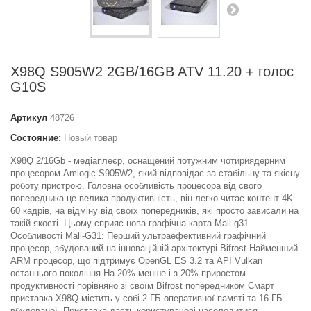
X98Q S905W2 2GB/16GB ATV 11.20 + голос
G10S
Артикул
48726
Состояние:
Новый товар
X98Q 2/16Gb - медіаплеєр, оснащений потужним чотириядерним
процесором Amlogic S905W2, який відповідає за стабільну та якісну
роботу пристрою. Головна особливість процесора від свого
попередника це велика продуктивність, він легко читає контент 4K
60 кадрів, на відміну від своїх попередників, які просто зависали на
такій якості. Цьому сприяє нова графічна карта Mali-g31
Особливості Mali-G31: Перший ультраефективний графічний
процесор, збудований на інноваційній архітектурі Bifrost Найменший
ARM процесор, що підтримує OpenGL ES 3.2 та API Vulkan
останнього покоління На 20% менше і з 20% приростом
продуктивності порівняно зі своїм Bifrost попередником Смарт
приставка Х98Q містить у собі 2 ГБ оперативної памяті та 16 ГБ
вбудованої. Приставка дасть користувачеві насолодитися