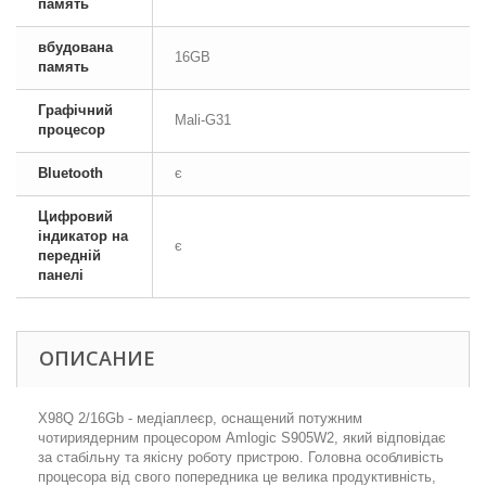
память
вбудована
16GB
память
Графічний
Mali-G31
процесор
Bluetooth
є
Цифровий
індикатор на
є
передній
панелі
ОПИСАНИЕ
X98Q 2/16Gb - медіаплеєр, оснащений потужним
чотириядерним процесором Amlogic S905W2, який відповідає
за стабільну та якісну роботу пристрою. Головна особливість
процесора від свого попередника це велика продуктивність,