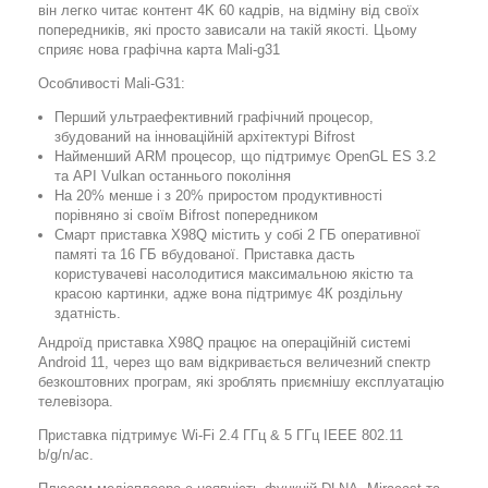
він легко читає контент 4K 60 кадрів, на відміну від своїх
попередників, які просто зависали на такій якості. Цьому
сприяє нова графічна карта Mali-g31
Особливості Mali-G31:
Перший ультраефективний графічний процесор,
збудований на інноваційній архітектурі Bifrost
Найменший ARM процесор, що підтримує OpenGL ES 3.2
та API Vulkan останнього покоління
На 20% менше і з 20% приростом продуктивності
порівняно зі своїм Bifrost попередником
Смарт приставка Х98Q містить у собі 2 ГБ оперативної
памяті та 16 ГБ вбудованої. Приставка дасть
користувачеві насолодитися максимальною якістю та
красою картинки, адже вона підтримує 4К роздільну
здатність.
Андроїд приставка X98Q працює на операційній системі
Android 11, через що вам відкривається величезний спектр
безкоштовних програм, які зроблять приємнішу експлуатацію
телевізора.
Приставка підтримує Wi-Fi 2.4 ГГц & 5 ГГц IEEE 802.11
b/g/n/ac.