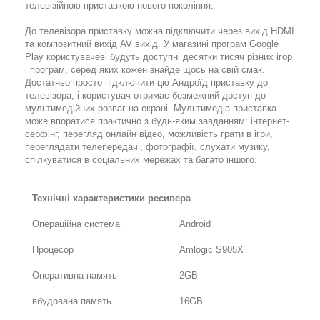
телевізійною приставкою нового покоління.
До телевізора приставку можна підключити через вихід HDMI
та композитний вихід AV вихід. У магазині програм Google
Play користувачеві будуть доступні десятки тисяч різних ігор
і програм, серед яких кожен знайде щось на свій смак.
Достатньо просто підключити цю Андроїд приставку до
телевізора, і користувач отримає безмежний доступ до
мультимедійних розваг на екрані. Мультимедіа приставка
може впоратися практично з будь-яким завданням: інтернет-
серфінг, перегляд онлайн відео, можливість грати в ігри,
переглядати телепередачі, фотографії, слухати музику,
спілкуватися в соціальних мережах та багато іншого.
Технічні характеристики ресивера
Операційна система
Android
Процесор
Amlogic S905X
Оперативна память
2GB
вбудована память
16GB