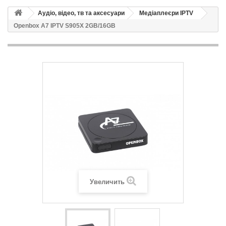
Аудіо, відео, тв та аксесуари
Медіаплеєри IPTV
Openbox A7 IPTV S905X 2GB/16GB
Увеличить