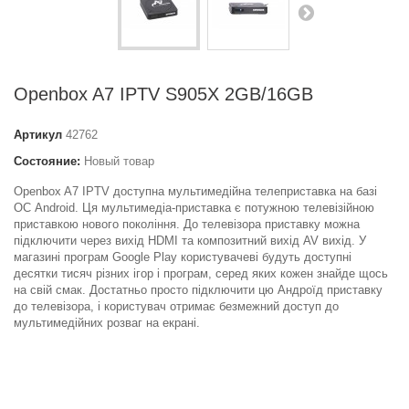
Openbox A7 IPTV S905X 2GB/16GB
Артикул
42762
Состояние:
Новый товар
Openbox A7 IPTV доступна мультимедійна телеприставка на базі
ОС Android. Ця мультимедіа-приставка є потужною телевізійною
приставкою нового покоління. До телевізора приставку можна
підключити через вихід HDMI та композитний вихід AV вихід. У
магазині програм Google Play користувачеві будуть доступні
десятки тисяч різних ігор і програм, серед яких кожен знайде щось
на свій смак. Достатньо просто підключити цю Андроїд приставку
до телевізора, і користувач отримає безмежний доступ до
мультимедійних розваг на екрані.