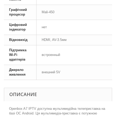
Графічний
Mali-450
процесор
Цифровий
нет
індикатор
Відеовихід
HDMI, AV-3.5мм
Підтримка
Wi-Fi
встроенный
адаптерів
Джерело
внешний 5V
живлення
ОПИСАНИЕ
Openbox A7 IPTV доступна мультимедійна телеприставка на
базі ОС Android. Ця мультимедіа-приставка є потужною