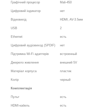
Графічний процесор
Mali-450
Цифровий індикатор
нет
Відеовихід
HDMI, AV-3.5мм
USB
2
Ethernet
есть
Цифровий аудіовиход (SPDIF)
нет
Підтримка Wi-Fi адаптерів
встроенный
Джерело живлення
внешний 5V
Матеріал корпуса
пластик
Колір
черный
Комплектація
Пульт
есть
HDMI-кабель
есть