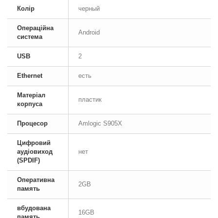
Колір
черный
Операційна
Android
система
USB
2
Ethernet
есть
Матеріал
пластик
корпуса
Процесор
Amlogic S905X
Цифровий
аудіовиход
нет
(SPDIF)
Оперативна
2GB
память
вбудована
16GB
память