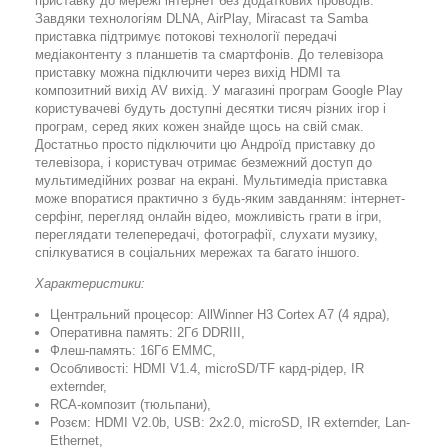
приставку до мережі інтернет без додаткових проводів.
Завдяки технологіям DLNA, AirPlay, Miracast та Samba
приставка підтримує потокові технології передачі
медіаконтенту з планшетів та смартфонів. До телевізора
приставку можна підключити через вихід HDMI та
композитний вихід AV вихід. У магазині програм Google Play
користувачеві будуть доступні десятки тисяч різних ігор і
програм, серед яких кожен знайде щось на свій смак.
Достатньо просто підключити цю Андроїд приставку до
телевізора, і користувач отримає безмежний доступ до
мультимедійних розваг на екрані. Мультимедіа приставка
може впоратися практично з будь-яким завданням: інтернет-
серфінг, перегляд онлайн відео, можливість грати в ігри,
переглядати телепередачі, фотографії, слухати музику,
спілкуватися в соціальних мережах та багато іншого.
Характеристики:
Центральний процесор: AllWinner H3 Cortex A7 (4 ядра),
Оперативна память: 2Гб DDRIII,
Флеш-память: 16Гб EMMC,
Особливості: HDMI V1.4, microSD/TF кард-рідер, IR
externder,
RCA-композит (тюльпани),
Розєм: HDMI V2.0b, USB: 2х2.0, microSD, IR externder, Lan-
Ethernet,