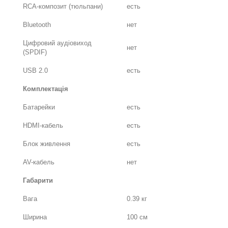
RCA-композит (тюльпани)
есть
Bluetooth
нет
Цифровий аудіовиход
нет
(SPDIF)
USB 2.0
есть
Комплектація
Батарейки
есть
HDMI-кабель
есть
Блок живлення
есть
AV-кабель
нет
Габарити
Вага
0.39 кг
Ширина
100 см