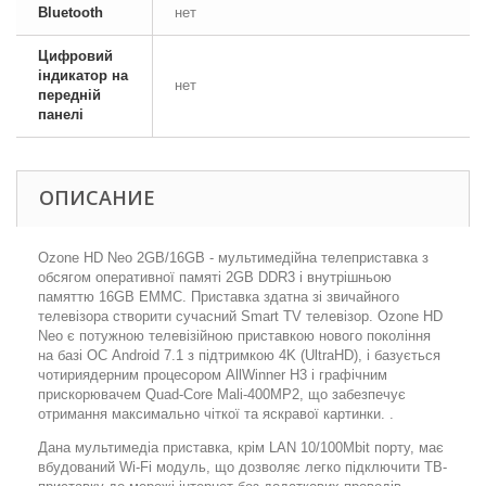
Bluetooth
нет
Цифровий
індикатор на
нет
передній
панелі
ОПИСАНИЕ
Ozone HD Neo 2GB/16GB - мультимедійна телеприставка з
обсягом оперативної памяті 2GB DDR3 і внутрішньою
памяттю 16GB EMMC. Приставка здатна зі звичайного
телевізора створити сучасний Smart TV телевізор. Ozone HD
Neo є потужною телевізійною приставкою нового покоління
на базі ОС Android 7.1 з підтримкою 4K (UltraHD), і базується
чотириядерним процесором AllWinner H3 і графічним
прискорювачем Quad-Core Mali-400MP2, що забезпечує
отримання максимально чіткої та яскравої картинки. .
Дана мультимедіа приставка, крім LAN 10/100Mbit порту, має
вбудований Wi-Fi модуль, що дозволяє легко підключити ТВ-