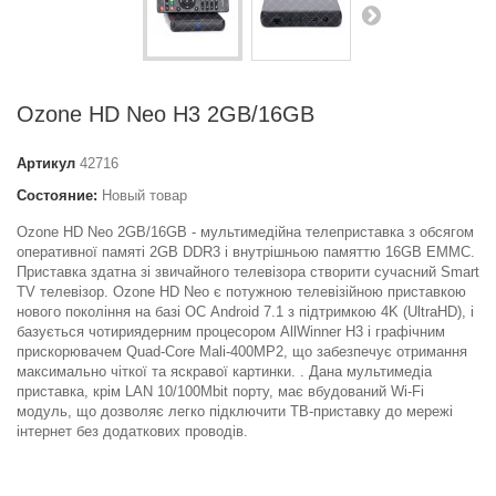
Ozone HD Neo H3 2GB/16GB
Артикул
42716
Состояние:
Новый товар
Ozone HD Neo 2GB/16GB - мультимедійна телеприставка з обсягом
оперативної памяті 2GB DDR3 і внутрішньою памяттю 16GB EMMC.
Приставка здатна зі звичайного телевізора створити сучасний Smart
TV телевізор. Ozone HD Neo є потужною телевізійною приставкою
нового покоління на базі ОС Android 7.1 з підтримкою 4K (UltraHD), і
базується чотириядерним процесором AllWinner H3 і графічним
прискорювачем Quad-Core Mali-400MP2, що забезпечує отримання
максимально чіткої та яскравої картинки. . Дана мультимедіа
приставка, крім LAN 10/100Mbit порту, має вбудований Wi-Fi
модуль, що дозволяє легко підключити ТВ-приставку до мережі
інтернет без додаткових проводів.