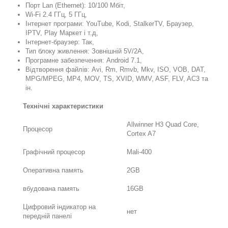
Порт Lan (Ethernet): 10/100 Мбіт,
Wi-Fi 2.4 ГГц, 5 ГГц,
Інтернет програми: YouTube, Kodi, StalkerTV, Браузер,
IPTV, Play Маркет і т.д,
Інтернет-браузер: Так,
Тип блоку живлення: Зовнішній 5V/2A,
Програмне забезпечення: Android 7.1,
Відтворення файлів: Avi, Rm, Rmvb, Mkv, ISO, VOB, DAT,
MPG/MPEG, MP4, MOV, TS, XVID, WMV, ASF, FLV, AC3 та
ін.
Технічні характеристики
Allwinner H3 Quad Core,
Процесор
Cortex A7
Графічний процесор
Mali-400
Оперативна память
2GB
вбудована память
16GB
Цифровий індикатор на
нет
передній панелі