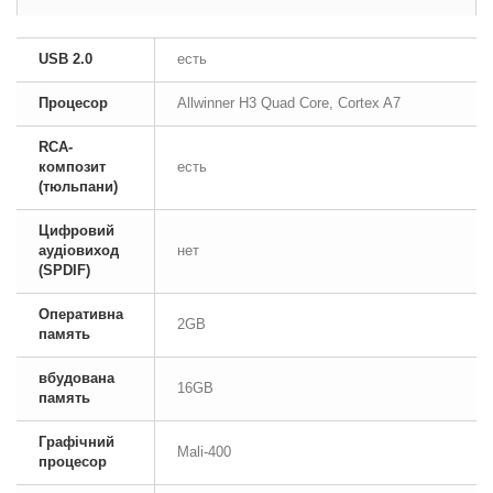
USB 2.0
есть
Процесор
Allwinner H3 Quad Core, Cortex A7
RCA-
композит
есть
(тюльпани)
Цифровий
аудіовиход
нет
(SPDIF)
Оперативна
2GB
память
вбудована
16GB
память
Графічний
Mali-400
процесор