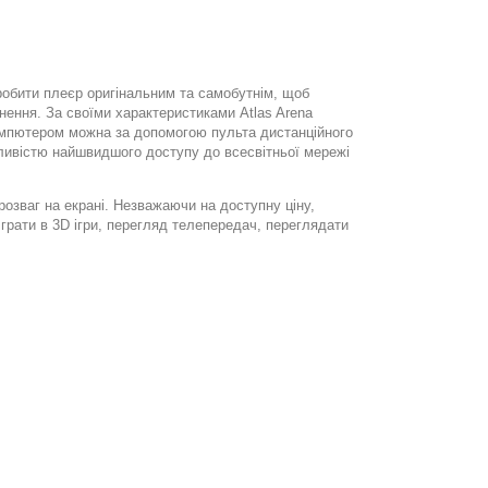
робити плеєр оригінальним та самобутнім, щоб
нення. За своїми характеристиками Atlas Arena
компютером можна за допомогою пульта дистанційного
жливістю найшвидшого доступу до всесвітньої мережі
озваг на екрані. Незважаючи на доступну ціну,
грати в 3D ігри, перегляд телепередач, переглядати