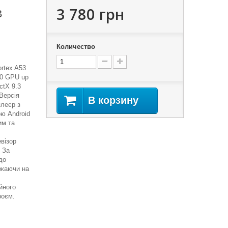
3 780 грн
B
Количество
rtex A53
10 GPU up
ctX 9.3
Версія
В корзину
плеєр з
ю Android
им та
візор
 За
до
ажаючи на
йного
роєм.