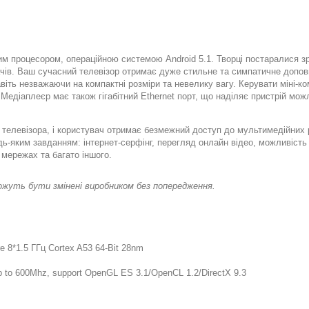
им процесором, операційною системою Android 5.1. Творці постаралися з
чів. Ваш сучасний телевізор отримає дуже стильне та симпатичне допов
віть незважаючи на компактні розміри та невелику вагу. Керувати міні-
 Медіаплеєр має також гігабітний Ethernet порт, що наділяє пристрій мо
телевізора, і користувач отримає безмежний доступ до мультимедійних р
ь-яким завданням: інтернет-серфінг, перегляд онлайн відео, можливість 
 мережах та багато іншого.
жуть бути змінені виробником без попередження.
 8*1.5 ГГц Cortex A53 64-Bit 28nm
o 600Mhz, support OpenGL ES 3.1/OpenCL 1.2/DirectX 9.3