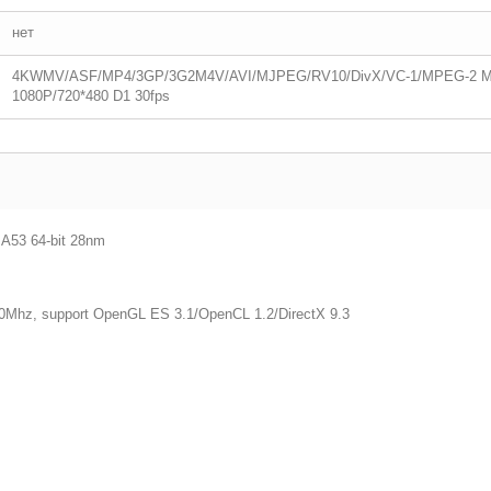
нет
4KWMV/ASF/MP4/3GP/3G2M4V/AVI/MJPEG/RV10/DivX/VC-1/MPEG-2 MPEG
1080P/720*480 D1 30fps
 A53 64-bit 28nm
hz, support OpenGL ES 3.1/OpenCL 1.2/DirectX 9.3