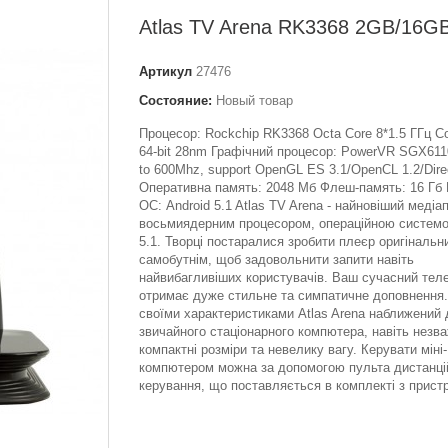
Atlas TV Arena RK3368 2GB/16G
Артикул
27476
Состояние:
Новый товар
Процесор: Rockchip RK3368 Octa Core 8*1.5 ГГц Co
64-bit 28nm Графічний процесор: PowerVR SGX61
to 600Mhz, support OpenGL ES 3.1/OpenCL 1.2/Dire
Оперативна память: 2048 Мб Флеш-память: 16 Гб 
ОС: Android 5.1 Atlas TV Arena - найновіший медіа
восьмиядерним процесором, операційною системо
5.1. Творці постаралися зробити плеєр оригінальн
самобутнім, щоб задовольнити запити навіть
найвибагливіших користувачів. Ваш сучасний теле
отримає дуже стильне та симпатичне доповнення.
своїми характеристиками Atlas Arena наближений 
звичайного стаціонарного компютера, навіть незв
компактні розміри та невелику вагу. Керувати міні-
компютером можна за допомогою пульта дистанці
керування, що поставляється в комплекті з прист