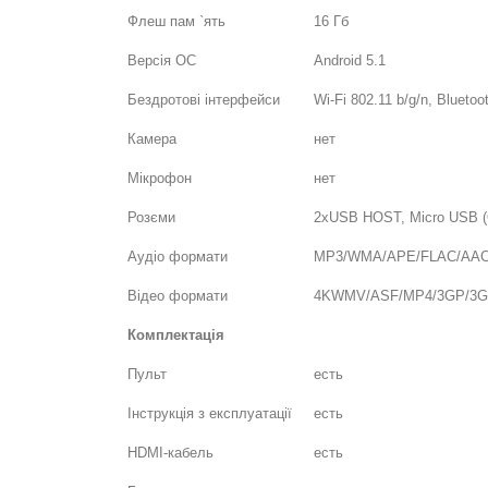
Флеш пам `ять
16 Гб
Версія ОС
Android 5.1
Бездротові інтерфейси
Wi-Fi 802.11 b/g/n, Bluetoo
Камера
нет
Мікрофон
нет
Розєми
2хUSB HOST, Micro USB (O
Аудіо формати
MP3/WMA/APE/FLAC/AA
Відео формати
4KWMV/ASF/MP4/3GP/3G2M
Комплектація
Пульт
есть
Інструкція з експлуатації
есть
HDMI-кабель
есть