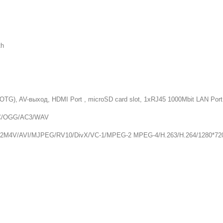
th
TG), AV-выход, HDMI Port , microSD card slot, 1xRJ45 1000Mbit LAN Por
C/OGG/AC3/WAV
4V/AVI/MJPEG/RV10/DivX/VC-1/MPEG-2 MPEG-4/H.263/H.264/1280*720P 