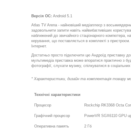
Версія ОС:
Android 5.1
Atlas TV Arena - найновіший медіаплеєр з восьмиядерн
задовольнити запити навіть найвибагливіших користува
наближений до звичайного стаціонарного компютера, на
керування, що поставляється в комплекті з пристроєм.
Інтернет.
Достатньо просто підключити цю Андроїд приставку до 
мультимедіа приставка може впоратися практично з буд
фотографії, слухати музику, спілкуватися в соціальних
* Характеристики, дизайн та комплектація товару мо
Технічні характеристики
Процесор
Rockchip RK3368 Octa Core
Графічний процесор
PowerVR SGX6110 GPU up t
Оперативна память
2 Гб