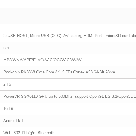
2хUSB HOST, Micro USB (OTG), AV-выход, HDMI Port , microSD card slo
нет
MP3/WMA/APE/FLAC/AAC/OGG/AC3/WAV
Rockchip RK3368 Octa Core 8*1.5 ГГц Cortex A53 64-Bit 28nm
2 Гб
PowerVR SGX6110 GPU up to 600Mhz, support OpenGL ES 3.1/OpenCL 1.
16 Гб
Android 5.1
Wi-Fi 802.11 b/g/n, Bluetooth