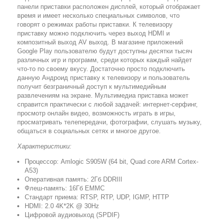
панели приставки расположен дисплей, который отображает
время и имеет несколько специальных символов, что
говорят о режимах работы приставки. К телевизору
приставку можно подключить через выход HDMI и
композитный выход AV выход. В магазине приложений
Google Play пользователю будут доступны десятки тысяч
различных игр и программ, среди которых каждый найдет
что-то по своему вкусу. Достаточно просто подключить
данную Андроид приставку к телевизору и пользователь
получит безграничный доступ к мультимедийным
развлечениям на экране. Мультимедиа приставка может
справится практически с любой задачей: интернет-серфинг,
просмотр онлайн видео, возможность играть в игры,
просматривать телепередачи, фотографии, слушать музыку,
общаться в социальных сетях и многое другое.
Характеристики:
Процессор: Amlogic S905W (64 bit, Quad core ARM Cortex-
A53)
Оперативная память: 2Гб DDRIII
Флеш-память: 16Гб EMMC
Стандарт приема: RTSP, RTP, UDP, IGMP, HTTP
HDMI: 2.0 4K*2K @ 30Hz
Цифровой аудиовыход (SPDIF)