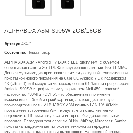
ALPHABOX A3M S905W 2GB/16GB
Артикул
48421
Состояние:
Новый товар
ALPHABOX A3M - Android TV BOX с LED дисплеем, с объемом
оперативной памяти 2GB DDR3 и внутренней памятью 16GB EMMC.
Данная мультимедиа приставка является доступной телевизионной
приставкой нового поколения на базе ОС Android 7.1 с поддержкой
4K (UltraHD), и базируется четырехядерным 64-битным процессором
Amlogic S905W и графическим ускорителем Mali-450 с рабочей
частотой до 750МГц+(DVFS), что обеспечивает получение
максимально чёткой и яркой картинки, а также достаточную
производительность. ALPHABOX A3M помимо LAN 10/100Mbit
порта имеет встроенный Wi-Fi модуль, что позволяет легко
подключить ТВ-приставку к сети интернет без дополнительных
проводов. Благодаря технологиям DLNA, AirPlay, Miracast и Samba
приставка поддерживает потоковые технологии передачи
медиаконтента с планшетов и смартфонов. На передней панели