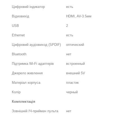
Цифровий індикатор
есть
Відеовихід
HDMI, AV-3.5мм
USB
2
Ethernet
есть
Цифровий аудіовиход (SPDIF)
оптический
Bluetooth
нет
Підтримка Wi-Fi адаптерів
встроенный
Джерело живлення
внешний 5V
Матеріал корпуса
пластик
Колір
черный
Комплектація
Зовнішній ІЧ-приймач пульта
нет