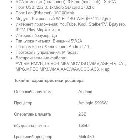
RCA-композит (тюльпаны): 3.5mm (mini-jack) - 3 RCA
Порт USB: 2х2.0, 1xMicro SD card 1~32Гб
Порт Lan (Ethernet): 10/100Mbit
Модуль Встроенный Wi-Fi 2.4G WiFi (802.11 b/g/n)
Интернет приложения: YouTube, Kodi, StalkerTV, Браузер,
IPTV, Play Маркет и т.д
Интернет-браузер: Да
Тип блока питания: Внешний 5V/2A
Программное обеспечение: Android 7.1.
Протоколы управления: Miracast
Воспроизведение файлов:
AVI,RM,RMVB,TS,VOB,MKV,MOV,ISO,WMV,ASF,FLV,DAT,
MPG,MPEG,MP3,WMA,AAC,WAV,OGG,AC3, и др
Технічні характеристики ресивера
Операційна система
Android
Процесор
Amlogic S905W
Оперативна память
2GB
вбудована память
16GB
Графічний процесор
Mali-450