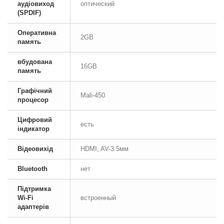
аудіовиход
оптический
(SPDIF)
Оперативна
2GB
память
вбудована
16GB
память
Графічний
Mali-450
процесор
Цифровий
есть
індикатор
Відеовихід
HDMI, AV-3.5мм
Bluetooth
нет
Підтримка
Wi-Fi
встроенный
адаптерів