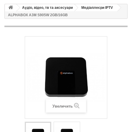
Аудіо, відео, тв та аксесуари
Медіаплеєри IPTV
ALPHABOX A3M S905W 2GB/16GB
Увеличить