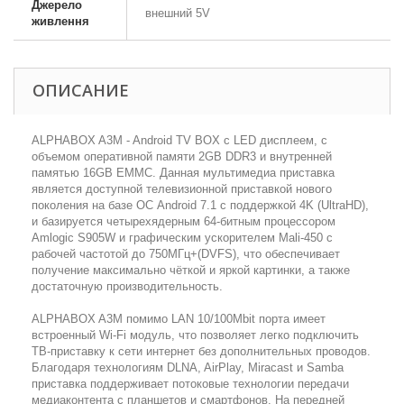
Джерело
внешний 5V
живлення
ОПИСАНИЕ
ALPHABOX A3M - Android TV BOX с LED дисплеем, с
объемом оперативной памяти 2GB DDR3 и внутренней
памятью 16GB EMMC. Данная мультимедиа приставка
является доступной телевизионной приставкой нового
поколения на базе ОС Android 7.1 с поддержкой 4K (UltraHD),
и базируется четырехядерным 64-битным процессором
Amlogic S905W и графическим ускорителем Mali-450 с
рабочей частотой до 750МГц+(DVFS), что обеспечивает
получение максимально чёткой и яркой картинки, а также
достаточную производительность.
ALPHABOX A3M помимо LAN 10/100Mbit порта имеет
встроенный Wi-Fi модуль, что позволяет легко подключить
ТВ-приставку к сети интернет без дополнительных проводов.
Благодаря технологиям DLNA, AirPlay, Miracast и Samba
приставка поддерживает потоковые технологии передачи
медиаконтента с планшетов и смартфонов. На передней