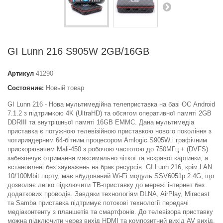
GI Lunn 216 S905W 2GB/16GB
Артикул
41290
Состояние:
Новый товар
GI Lunn 216 - Нова мультимедійна телеприставка на базі ОС Android
7.1.2 з підтримкою 4K (UltraHD) та обсягом оперативної памяті 2GB
DDRIII та внутрішньої памяті 16GB EMMC. Дана мультимедіа
приставка є потужною телевізійною приставкою нового покоління з
чотириядерним 64-бітним процесором Amlogic S905W і графічним
прискорювачем Mali-450 з робочою частотою до 750МГц + (DVFS)
забезпечує отримання максимально чіткої та яскравої картинки, а
встановлені без зауважень на брак ресурсів. GI Lunn 216, крім LAN
10/100Mbit порту, має вбудований Wi-Fi модуль SSV6051p 2.4G, що
дозволяє легко підключити ТВ-приставку до мережі інтернет без
додаткових проводів. Завдяки технологіям DLNA, AirPlay, Miracast
та Samba приставка підтримує потокові технології передачі
медіаконтенту з планшетів та смартфонів. До телевізора приставку
можна підключити через вихід HDMI та композитний вихід AV вихід.