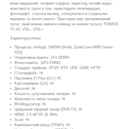
яким завданням: інтернет-серфінг, перегляд онлайн відео,
можливість грати в ігри, переглядати телепередачі,
фотографії, слухати музику, спілкуватися в соціальних
мережах та багато іншого. Приставка має програмований
пульт, який можна навчити команд на кнопки пульта: POWER,
TV IN, VOL-, VOL+.
Характеристики:
Процесор: Amlogic S905W (64-bit, Quad core ARM Cortex-
A53)
Оперативна память: 2Гб DDRIII
Флеш-память: 16Гб EMMC
Стандарт прийому: RTSP, RTP, UDP, IGMP, HTTP
СI-інтерфейс: Ні
Підтримка Cl Plus (CI+): Ні
Картоприймач (СА): Ні
Дисплей: Ні
Кількість супутникових тюнерів: Ні
Можливість зміни тюнера: Ні
ВЧ-Модулятор: Ні
Цифровий ефірний тюнер (DVB-T2): Ні
HDMI: 2.0 4K*2K @ 30Hz
Scart: Ні
Компонентний вихід (YPbPr): Ні