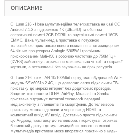
ОПИСАНИЕ
GI Lunn 216 - Нова мультимедійна телеприставка на базі ОС
Android 7.1.2 з підтримкою 4K (UltraHD) та обсягом
оперативної памяті 2GB DDRIII та внутрішньої памяті 16GB
EMMC. Дана мультимедіа приставка є потужною
телевізійною приставкою нового покоління з чотириядерним
64-бітним процесором Amlogic S905W і графічним
прискорювачем Mali-450 з робочою частотою до 750МГц +
(DVFS) забезпечує отримання максимально чіткої та яскравої
картинки, а встановлені без зауважень на брак ресурсів.
GI Lunn 216, крім LAN 10/100Mbit порту, має вбудований Wi-Fi
модуль SSV6051p 2.4G, що дозволяє легко підключити ТВ-
приставку до мережі інтернет без додаткових проводів.
Завдяки технологіям DLNA, AirPlay, Miracast та Samba
приставка підтримує потокові технології передачі
медіаконтенту з планшетів та смартфонів. До телевізора
приставку можна підключити через вихід HDMI та
композитний вихід AV вихід. Достатньо просто підключити
цю Андроїд приставку до телевізора, і користувач отримає
безмежний доступ до мультимедійних розваг на екрані.
Мультимедіа приставка може впоратися практично з будь-