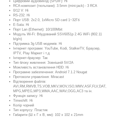
Цифровий аудіовиход (SPDIF): Ні
RCA-композит (тюльпани): 3.5mm (mini-jack) - 3 RCA
0/12 V: Ні
RS-232: Ні
Порт USB: 2х2.0, 1xMicro SD card 1~32Гб
E-Sata: Ні
Порт Lan (Ethernet): 10/100Mbit
Модуль Wi-Fi: Вбудований SSV6051p 2.4G WiFi (802.11
b/g/n)
Підтримка 3g USB модемів: Ні
Інтернет програми: YouTube, Kodi, StalkerTV, Браузер,
IPTV, Play Маркет і т.д
Інтернет-браузер: Так
Тип блоку живлення: Зовнішній 5V/2A
Можливість встановлення HDD: Ні
Програмне забезпечення: Android 7.1.2 Nougat
Протоколи управління: Miracast
Відтворення файлів:
AVI,RM,RMVB,TS,VOB,MKV,MOV,ISO,WMV,ASF,FLV,DAT,
MPG,MPEG,MP3,WMA,AAC,WAV,OGG,AC3 та ін.
Функція запису: Ні
Timeshift: Ні
Колір чорний
Тип корпусу: Пластик
Габарити (Ш х Г х В, мм): 102 х 102 х 21mm